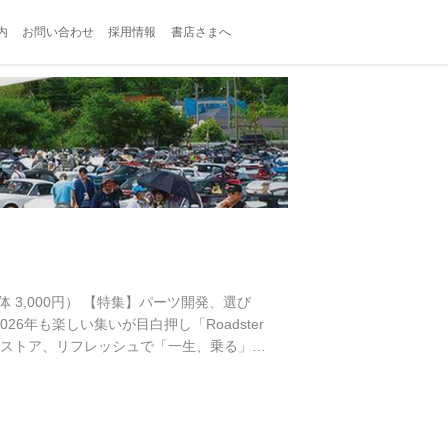
内
お問い合わせ
採用情報
書店さまへ
円（本体 3,000円） 【特集】パーツ開発、選び
6年も楽しい集いが目白押し「Roadster
 / レストア、リフレッシュで「一生、乗る」を
 試し読み ＜内容紹介＞ 巻頭特集では、ロ