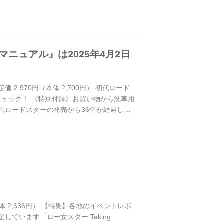
スマニュアル』は2025年4月2日
価 2,970円（本体 2,700円） 初代ロード
ェック！ 《特別付録》お買い物から洗車用
代ロードスターの発売から36年が経過した
い。それだけ大切に乗り続けているユーザー
らなる長寿命化が...
円（本体 2,636円） 【特集】各地のイベントレポ
ています「ロー女スター Taking