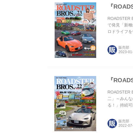
『ROADS
ROADSTER
で発見「新種
ロドライフを
各地のオーナ
数年(！)」
販売部
『ROADS
ROADSTER
二」～みんなの
る！」持続可
ーのミーティ
行われるミー
販売部