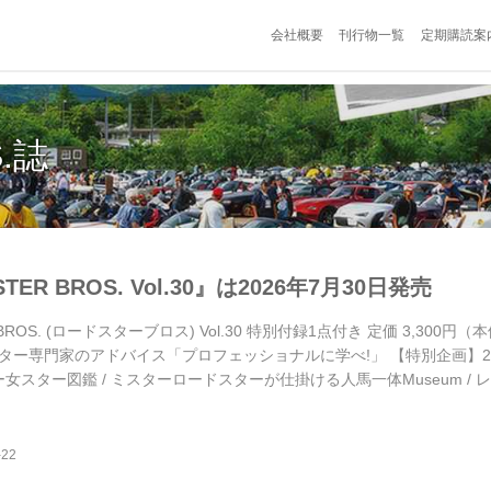
会社概要
刊行物一覧
定期購読案
S.誌
TER BROS. Vol.30』は2026年7月30日発売
 BROS. (ロードスターブロス) Vol.30 特別付録1点付き 定価 3,300
ター専門家のアドバイス「プロフェッショナルに学べ!」 【特別企画】202
 / ロー女スター図鑑 / ミスターロードスターが仕掛ける人馬一体Museum
《特別付録》冷感素材で、実用性が高い！「特製オリジナルアームカバー」
知り尽くしたショップやメーカーが提案する...