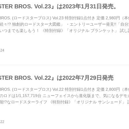
TER BROS. Vol.23』は2023年1月31日発売。
 BROS. (ロードスターブロス) Vol.23 特別付録1点付き 定価 2,980
続々!? 独創的ロードスター大図鑑」 ・エントリーユーザー発見!!「自
いつまでも楽しもう！ 《特別付録》「オリジナル ブランケット」 試し
ーズミーティングを精力的に取材した今号。「初めての愛車です♪」と
という大ベテランまで、ロードスターに向き合うさまざまなオーナーの...
TER BROS. Vol.22』は2022年7月29日発売
 BROS. (ロードスターブロス) Vol.22 特別付録1点付き 定価 2,800
ロドは1/1,157,719台 ニューフェイスから進化版まで、気になるデモ
能!?なロードスターライフ 《特別付録》「オリジナル サンシェード」
ングに足を運び、集まるファン達を大々的に紹介するVol.22。参考に
ティング情報などを収録。冒頭では、話題のモデル〝990S...