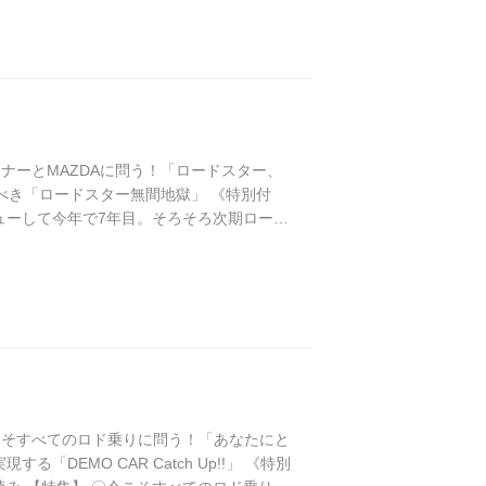
5円） オーナーとMAZDAに問う！「ロードスター、
すべき「ロードスター無間地獄」 《特別付
ビューして今年で7年目。そろそろ次期ロード
そこで編集部では、各地のミーティング会
ツ...
45円） 今こそすべてのロド乗りに問う！「あなたにと
EMO CAR Catch Up!!」 《特別