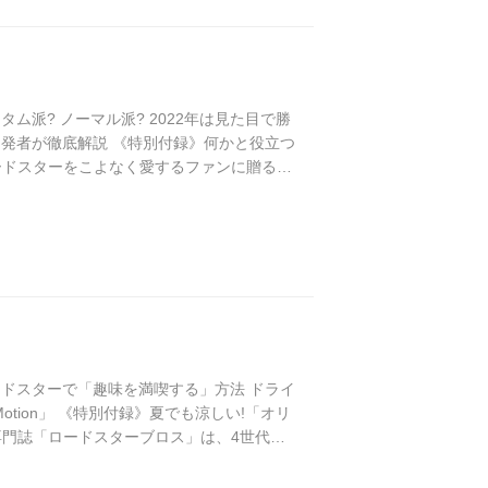
） カスタム派? ノーマル派? 2022年は見た目で勝
Sを開発者が徹底解説 《特別付録》何かと役立つ
ロードスターをこよなく愛するファンに贈る、
、歴代モデルに関する情報も満載で読み応え
1円） ロードスターで「趣味を満喫する」方法 ドライ
 Motion」 《特別付録》夏でも涼しい!「オリ
の専門誌「ロードスターブロス」は、4世代す
のオーナー達とのコミュニケーションを大