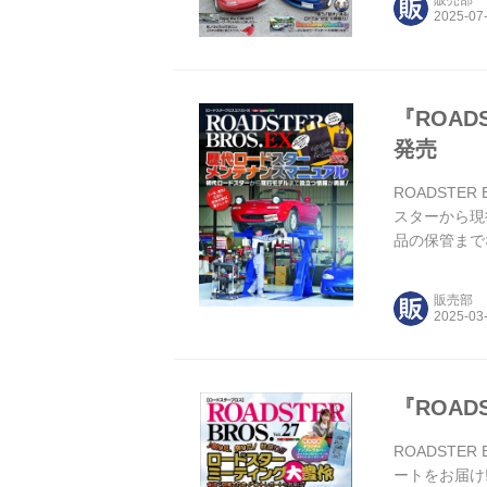
『ROAD
発売
ROADSTE
スターから現
品の保管まで
にもかかわら
が多いと言う
販売部
『ROADS
ROADSTER
ートをお届け