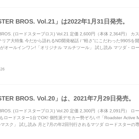
TER BROS. Vol.21」は2022年1月31日発売。
 BROS. (ロードスターブロス) Vol.21 定価 2,600円（本体 2,364円
テリア大特集 今だから語れるND開発秘話 / “軽さ”にこだわった990
具がオールインワン!「オリジナル マルチツール」 試し読み マツダ・
トピック満載の専門誌(年2回発行)です。現行モデルはもちろんのこと
れのデモカーから、洗車大好きユーザーカーまで、毎号...
TER BROS. Vol.20」は、2021年7月29日発売。
 BROS. (ロードスターブロス) Vol.20 定価 2,300円（本体 2,09
ロードスター1台でOK! 個性派デモカー勢ぞろい!!「Roadster Active
ルマスク」 試し読み 月と7月の年2回刊行されるマツダ ロードスター
スターに関する、あらゆる情報を紹介しています。とくにロードスター
に、全国各地で開催されるミーティングには必ず...