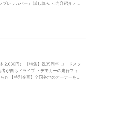
ンブレラカバー」 試し読み ＜内容紹介＞
ミーティングに参加していた魅力的な車両のオ
（本体 2,636円） 【特集】祝35周年 ロードスタ
、読者が自らドライブ ・デモカーの走行フィ
ら!? 【特別企画】全国各地のオーナーを紹
リジナル保冷温バッグ」 試し読み ＜内容紹