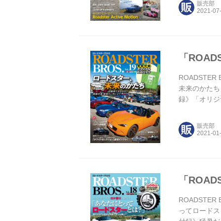
販売部
「ROADS
ROADSTER
未来のかたち
録》「オリジ
スターの目撃
場でオーナー
販売部
「ROADS
ROADSTER
ってロードスタ