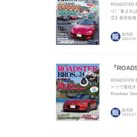
ROADSTER
り!「集まれば
②】眞田拓海
良されたばか
「走」へんを
販売部
『ROADS
ROADSTER
ーツで進化する
Roadste
ーオーナーズ
〝推し〟パー
販売部