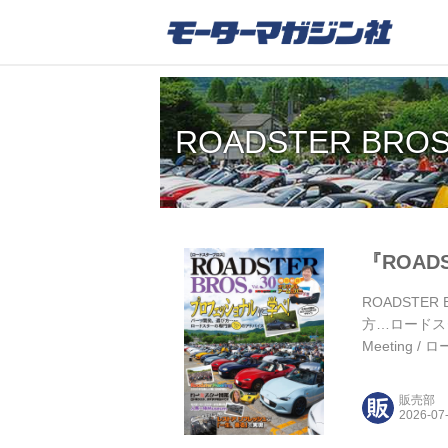
ROADSTER BRO
『ROADS
ROADSTER
方…ロードス
Meeting
実現 ほか 
ードスターを
販売部