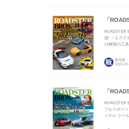
「ROADS
ROADSTER
負! ～エクス
14種類の工
マニアックな
十分。あこが
販売部
「ROADS
ROADSTER
ブもスポーツも
ジナル クー
べてのロード
切にするため