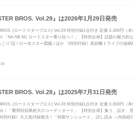
TER BROS. Vol.29』は2026年1月29日発売
 BROS. (ロードスターブロス) Vol.29 特別付録1点付き 定価 3,300
NA NB NC ロードスター乗り比べ！」 【特別企画】話題の魅力的なアイテムをPic
r“ほっこり”話 / ロー女スター図鑑 / ほか 《特別付録》長距離ドライブ
 巻頭特集のテーマは「乗り比べ」です。プロドライバーによるショッ
ールをわかりやすくお届け...
TER BROS. Vol.28』は2025年7月31日発売
 BROS. (ロードスターブロス) Vol.28 特別付録1点付き 定価 3,300
み！「費用対効果絶大のコーディネート」 【特別企画】集う、話す、見る、ロ
」 《特別付録》大人気付録復活！「特製サンシェード」 試し読み ＜内容紹介＞ R
に立ち向かうべく、コストパフォーマンスに優れたカスタムやメンテナ
す。費用対効果を重視した内容で、読むだけで...