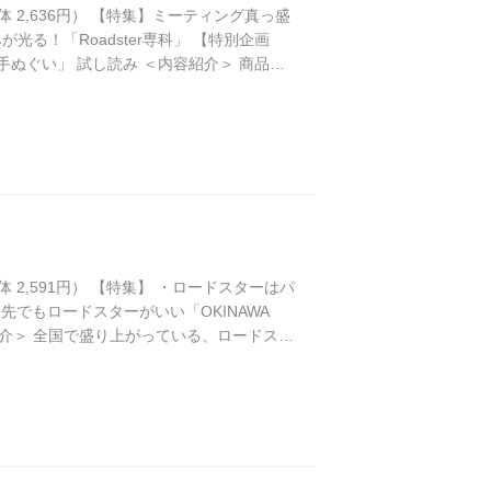
円（本体 2,636円） 【特集】ミーティング真っ盛
が光る！「Roadster専科」 【特別企画
ぬぐい」 試し読み ＜内容紹介＞ 商品改
ローズアップ！今回のオリジナル付録は、
円（本体 2,591円） 【特集】 ・ロードスターはパ
 ・旅先でもロードスターがいい「OKINAWA
＜内容紹介＞ 全国で盛り上がっている、ロードスタ
視…１台１台違った魅力が光る！ 巻頭では