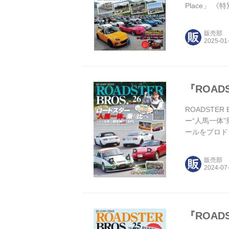
Place」
Vol.27
ーナーに、「
販売部
『ROADS
ROADSTER
ー“人馬一体
ールをプロド
介「ミーティ
介＞ 2024
販売部
『ROADS