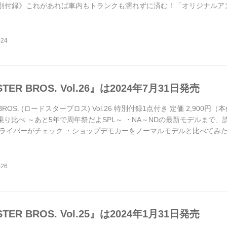
 《特別付録》これがあれば車内もトランクも濡れずに済む！「オリジナルア
はなんと読者が主役です！ 全国各地で開催されたロードスターオーナーズ
ロド愛」を語ってもらいました。というのもロードスターに乗り始...
TER BROS. Vol.26』は2024年7月31日発売
 BROS. (ロードスターブロス) Vol.26 特別付録1点付き 定価 2,900円
”乗り比べ ～あと5年で周年祭だよSPL～ ・NA～NDの最新モデルまで
ライバーがチェック ・ショップデモカーをノーマルモデルと比べてみた
ングパラダイス」 《特別付録》アイスもホットもOK! 1年中使える「オ
年はロードスターが誕生してから35周年を迎えた節目の...
TER BROS. Vol.25』は2024年1月31日発売