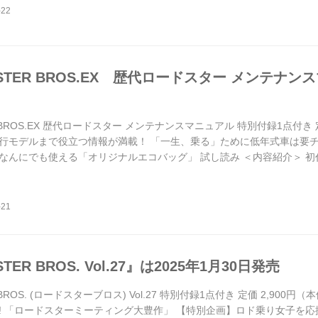
STER BROS.EX 歴代ロードスター メンテナン
R BROS.EX 歴代ロードスター メンテナンスマニュアル 特別付録1点付き 定
行モデルまで役立つ情報が満載！ 「一生、乗る」ために低年式車は要チ
なんにでも使える「オリジナルエコバッグ」 試し読み ＜内容紹介＞ 初
ず、初代モデルをはじめ、2代目、3代目の現存率はいまでも非常に高
ことだ。またマツダのレストア事業により、純正部品の供給も充実し、さ
TER BROS. Vol.27』は2025年1月30日発売
 BROS. (ロードスターブロス) Vol.27 特別付録1点付き 定価 2,900
! 「ロードスターミーティング大豊作」 【特別企画】ロド乗り女子を応援し