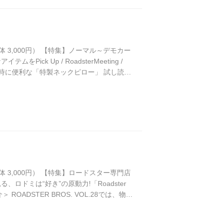
円（本体 3,000円） 【特集】ノーマル～デモカー
k Up / RoadsterMeeting /
の仮眠時に便利な「特製ネックピロー」 試し読み
プデモカーの試乗をワインディングで敢行
円（本体 3,000円） 【特集】ロードスター専門店
ドミは“好き”の原動力!「Roadster
OADSTER BROS. VOL.28では、物価
ンス、オリジナルパーツの情報をたっぷり