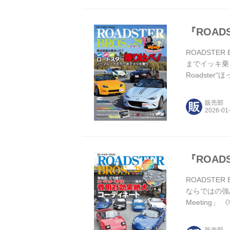
『ROADS
ROADSTER
までイッキ乗り「
Roadste
＜内容紹介＞
し、走行フィ
販売部
『ROADS
ROADSTER
ならではの強
Meeting
高が続く昨今
とお届けしま
販売部