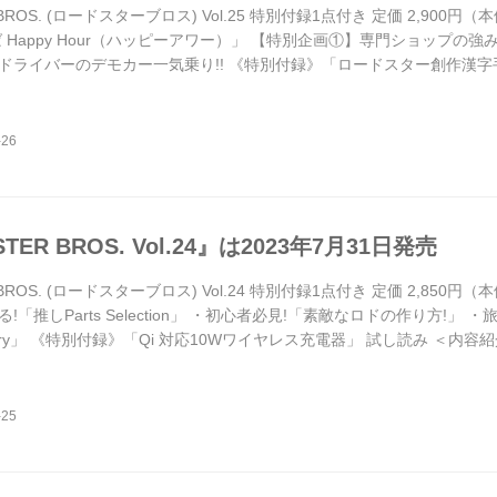
 BROS. (ロードスターブロス) Vol.25 特別付録1点付き 定価 2,900
 Happy Hour（ハッピーアワー）」 【特別企画①】専門ショップの強み
ドライバーのデモカー一気乗り!! 《特別付録》「ロードスター創作漢字手
りの新型ロードスターをいち早く撮影し、進化したポイントを細かくク
使った創作漢字をちりばめた手ぬぐいを製作。ロードスターオー...
TER BROS. Vol.24』は2023年7月31日発売
 BROS. (ロードスターブロス) Vol.24 特別付録1点付き 定価 2,850
!「推しParts Selection」 ・初心者必見!「素敵なロドの作り方!」
r Story」 《特別付録》「Qi 対応10Wワイヤレス充電器」 試し読み 
ミーティングを全力取材。ドレスアップ、チューニング、オリジナル重
ツを切り口にワンランク上のロ...