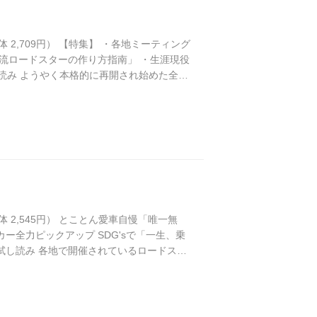
円（本体 2,709円） 【特集】 ・各地ミーティング
分流ロードスターの作り方指南」 ・生涯現役
読み ようやく本格的に再開され始めた全国
いう若葉マークから、「ワンオーナー歴二十
円（本体 2,545円） とことん愛車自慢「唯一無
カー全力ピックアップ SDG'sで「一生、乗
 試し読み 各地で開催されているロードスタ
なるカスタムやセッティングの情報、秋から