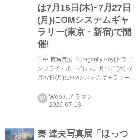
は7月16日(木)~7月27日
(月)にOMシステムギャ
ラリー(東京・新宿)で開
催!
田中 博写真展『Dragonfly Boy(ドラゴ
ンフライ・ボーイ)』は7月16日(木)~7
月27日(月)にOMシステムギャラリー
(東京・新宿)で開催! あらゆる写真関連
イベントにいらっしゃっては記念写真
Webカメラマン
W
を撮り、その様子をご自身のHPにアッ
プされて「写真業界の良心」として知
られる「トンボの田中さん」こと田中
博さんの写真展『Dragonfly Boy(ドラ
秦 達夫写真展「ほっつ