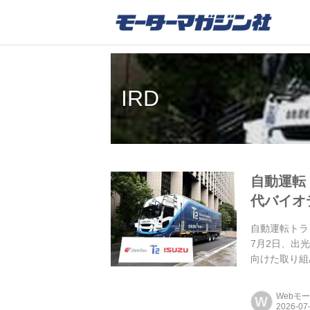
IRD
自動運転
代バイオ
自動運転トラ
7月2日、出
向けた取り組
Webモ
W