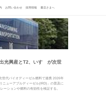
内
お問い合わせ
採用情報
書店さまへ
出光興産とT2、いすゞが次世
世代バイオディーゼル燃料で連携 2026年
ニューアブルディーゼル(IRD)」の普及に
ペレーションや燃料の有効性を検証する。