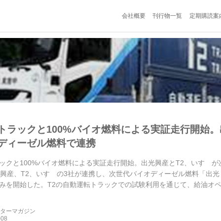
会社概要
刊行物一覧
定期購読案
トラックと100%バイオ燃料による実証走行開始。
ディーゼル燃料で連携
ックと100%バイオ燃料による実証走行開始。出光興産とT2、いすゞが次
光興産、T2、いすゞの3社が連携し、次世代バイオディーゼル燃料「出光リ
みを開始した。T2の自動運転トラックでの試験利用を通じて、給油オ
ーターマガジン