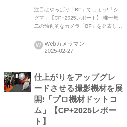
注目はやっぱり「BF」でしょう!「シ
グマ」【CP+2025レポート】 唯一無
二の独創的なカメラ「BF」を発表し
て、世間を驚かせたシグマ。やはり初
日の早い時間から一目見てみたい人で
Webカメラマン
W
大行列でした!
仕上がりをアップグレ
ードさせる撮影機材を展
開!「プロ機材ドットコ
ム」【CP+2025レポー
ト】