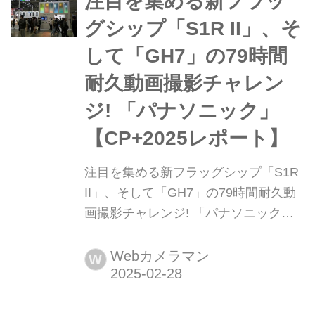
注目を集める新フラッ
は、人気YouTuberユニット「写真機カ
グシップ「S1R II」、そ
キナカ」(商品撮影からポートレート、
して「GH7」の79時間
風景まで幅広いジャンルで活躍中の第
一線の写真家、柿島達郎氏と中野幸
耐久動画撮影チャレン
英...
ジ! 「パナソニック」
【CP+2025レポート】
注目を集める新フラッグシップ「S1R
II」、そして「GH7」の79時間耐久動
画撮影チャレンジ! 「パナソニック」
【CP+2025レポート】 ニューモデル
の目玉、「S1R III」、そして現行機種
Webカメラマン
W
のタッチ&トライはもちろん、セミナ
ーも充実させているパナソニック。プ
ロユースの動画撮影機「GH7」の79時