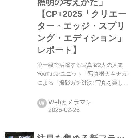
照明の考えかた」
【CP+2025「クリエー
ター・エッジ・スプリ
ング・エディション」
レポート】
第一線で活躍する写真家2人の人気
YouTuberユニット「写真機カキナカ」
による「撮影ガチ対決! 写真を楽しむ
光と照明の考えかた」【CP+2025「ク
リエーター・エッジ・スプリング・エ
Webカメラマン
W
ディション」レポート】 CP+2025の
「クリエーター・エッジ・スプリン
グ・エディション」、2月28日(金)にス
テージCで11:35~12:15に行われたの