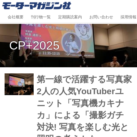
会社概要
刊行物一覧
定期購読案内
お問い合わせ
採用情報
CP+2025
第一線で活躍する写真家
2人の人気YouTuberユ
ニット「写真機カキナ
カ」による「撮影ガチ
対決! 写真を楽しむ光と