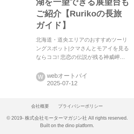
湖を一望できる展望台も
ご紹介【Rurikoの長旅
ガイド】
北海道・道央エリアのおすすめツーリ
ングスポット|クマさんとモアイを見る
ならココ! 悲恋の伝説が残る神威岬や
洞爺湖を一望できる展望台もご紹介
【Rurikoの長旅ガイド】 日本中をバイ
webオートバイ
W
クで旅したオートバイ女子部のRuriko
さんが、各都道府県でこれまで訪れた
おすすめスポットを紹介するこの企
会社概要
プライバシーポリシー
画。今回は北海道の道央地域にフォー
カスしてお届けします。談:Ruriko/写
© 2019- 株式会社モーターマガジン社 All rights reserved.
Built on
the dino platform
.
真:Ruriko/まとめ:大冨 涼▶▶▶北海