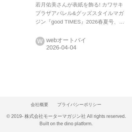
若月佑美さんが表紙を飾る! カワサキ
プラザアパレル&グッズスタイルマガ
ジン『good TIMES』2026春夏号、配
布開始 カワサキが提案する「モーター
サイクルのある豊かな生活」をビジュ
webオートバイ
W
アルで魅せるスタイルマガジン『good
TIMES』。その最新号となる2026春夏
号の配布がスタートしました。今号の
表紙を飾るのは、俳優・モデルであり
ライダーでもある若月佑美さん。編集
部は、その撮影現場に密着! 極寒...
会社概要
プライバシーポリシー
© 2019- 株式会社モーターマガジン社 All rights reserved.
Built on
the dino platform
.