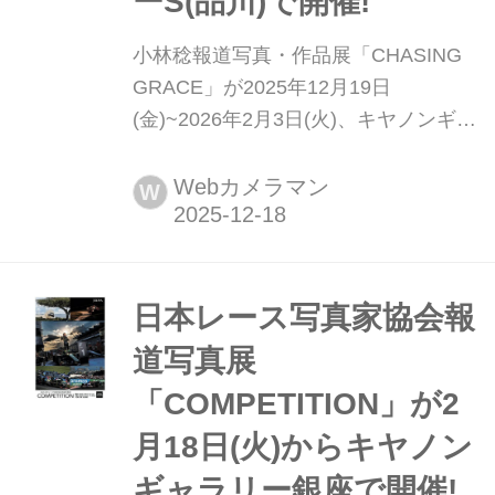
ーS(品川)で開催!
小林稔報道写真・作品展「CHASING
GRACE」が2025年12月19日
(金)~2026年2月3日(火)、キヤノンギャ
ラリーS(品川)で開催! 日本レース写真
家協会(JRPA)会長であり、精力的に作
Webカメラマン
W
品活動を展開する小林稔氏によるモー
タースポーツ・クルマの報道写真・作
品展。本展では、モータースポーツに
おける人とクルマが共に戦う時間とそ
日本レース写真家協会報
こに生まれるドラマを写した報道写真
道写真展
と、時代ごとに変化するデザインや空
「COMPETITION」が2
気感を捉えたロードカ...
月18日(火)からキヤノン
ギャラリー銀座で開催!