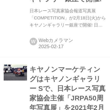
日本レース写真家協会報道写真展
「COMPETITION」が2月18日(火)から
キヤノンギャラリー銀座で開催! 日本
レース写真家協会(JRPA)会員による報
道写真展「COMPETITION」キヤノン
Webカメラマン
W
ギャラリー銀座で2025年2月18日(火)
から3月1日(土)、キヤノンギャラリー
大阪で4月15日(火)から4月26日(土)と2
会場で開催する。
キヤノンマーケティン
グはキヤノンギャラリ
ー Sで、日本レース写真
家協会主催「JRPA50周
年写真展」を2021年2月