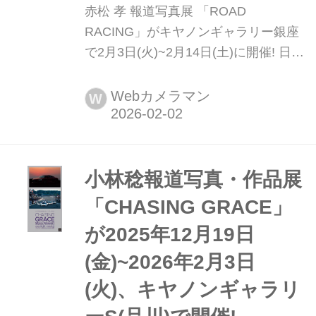
赤松 孝 報道写真展 「ROAD
RACING」がキヤノンギャラリー銀座
で2月3日(火)~2月14日(土)に開催! 日本
レース写真家協会(JRPA)副会長である
赤松孝さんが1986年から2025年ま
Webカメラマン
W
で、40年の間に撮影したロードレース
の厳選した作品約40点で構成される写
真展「ROAD RACING」がキヤノンギ
ャラリー銀座で2月3日(火)~2月14日
小林稔報道写真・作品展
(土)に開催される。キヤノンギャラリ
「CHASING GRACE」
ー大阪...
が2025年12月19日
(金)~2026年2月3日
(火)、キヤノンギャラリ