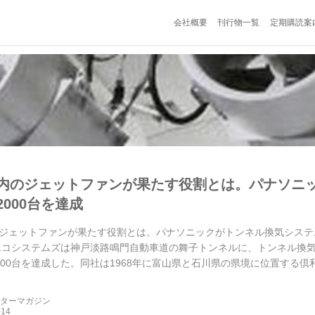
会社概要
刊行物一覧
定期購読案
内のジェットファンが果たす役割とは。パナソニ
000台を達成
ジェットファンが果たす役割とは。パナソニックがトンネル換気システムの生
エコシステムズは神戸淡路鳴門自動車道の舞子トンネルに、トンネル換
000台を達成した。同社は1968年に富山県と石川県の県境に位置する倶
入して...
ーターマガジン