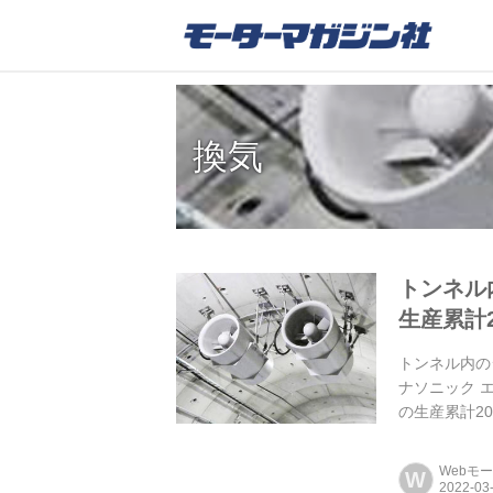
換気
トンネル
生産累計2
トンネル内の
ナソニック 
の生産累計2
ン」を初めて納
Webモ
W