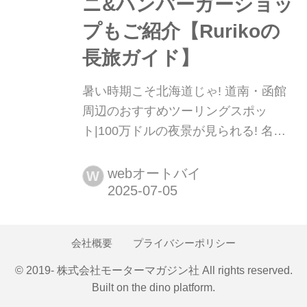
ニ&ハンバーガーショッ
プもご紹介【Rurikoの
長旅ガイド】
暑い時期こそ北海道じゃ! 道南・函館
周辺のおすすめツーリングスポッ
ト|100万ドルの夜景が見られる! 名物
コンビニ&ハンバーガーショップもご
紹介【Rurikoの長旅ガイド】 日本中を
webオートバイ
W
バイクで旅したオートバイ女子部の
Rurikoさんが、各都道府県でこれまで
訪れたおすすめスポットを紹介するこ
会社概要
プライバシーポリシー
の企画。今回は北海道・道南地域にフ
ォーカスしてお届けします。
© 2019- 株式会社モーターマガジン社 All rights reserved.
Built on
the dino platform
.
談:Ruriko/写真:Ruriko/まとめ:大冨 涼