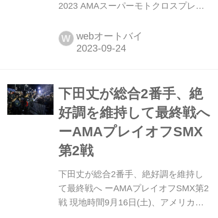
2023 AMAスーパーモトクロスプレー
オフ2 Chicagoレポートムービー カワ
サキUSAの公式Youtubeにアップされ
webオートバイ
W
た2023 AMAスーパーモトクロスのプ
レーオフ2ラウンド目、Chicagoのレポ
ートムービーです。Monster
Energy/Pro Circuit/Kawasakiライダー
下田丈が総合2番手、絶
下田丈は総合2位のリザルトを獲得
好調を維持して最終戦へ
し、ランキングではトッ...
ーAMAプレイオフSMX
第2戦
下田丈が総合2番手、絶好調を維持し
て最終戦へ ーAMAプレイオフSMX第2
戦 現地時間9月16日(土)、アメリカ・
イリノイ州にあるシカゴランド・スピ