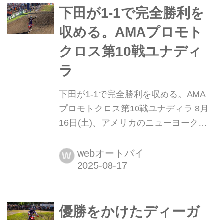
下田が1-1で完全勝利を
繰り上げ3位、Moto2は雷雨により中止
・下田の強みが発...
収める。AMAプロモト
クロス第10戦ユナディ
ラ
下田が1-1で完全勝利を収める。AMA
プロモトクロス第10戦ユナディラ 8月
16日(土)、アメリカのニューヨーク州
にあるユナディラMXで、2025 AMAプ
ロモトクロス選手権第10戦が開催され
webオートバイ
W
ました。 注目ポイント ・今回で決ま
るのか、チャンピオンシップの行方 ・
完璧なレース展開で下田が完全優勝を
果たす ・下田が見せた圧倒的速さ、そ
優勝をかけたディーガ