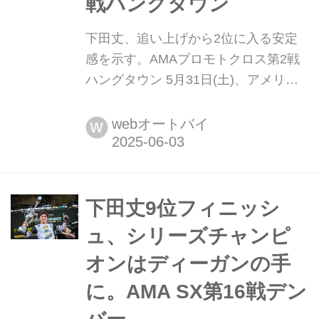
戦ハングタウン
下田丈、追い上げから2位に入る安定
感を示す。AMAプロモトクロス第2戦
ハングタウン 5月31日(土)、アメリカ
のカリフォルニア州にあるハングタウ
ンにてAMAプロモトクロス選手権第2
webオートバイ
W
戦が開催されました。 注目ポイント
・気温30度超え、過酷なコンディショ
ンに耐える体力が問われる ・下田丈
「ライディングもバイクも調子が良
下田丈9位フィニッシ
い」。今回も2-2フィニッシュで安定
ュ、シリーズチャンピ
感を示す...
オンはディーガンの手
に。AMA SX第16戦デン