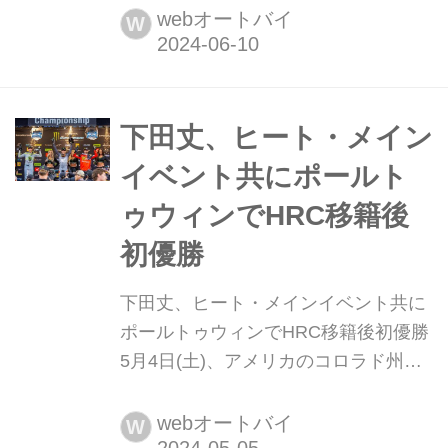
ークにて、2024 AMAプロモトクロス
webオートバイ
W
選手権第3戦が開催されました。 Team
Honda HRCから250クラスに参戦する
下田丈は、開幕戦と第2戦をそれぞれ6
位、5位で終え、ランキングでは5番手
下田丈、ヒート・メイン
につけてい...
イベント共にポールト
ゥウィンでHRC移籍後
初優勝
下田丈、ヒート・メインイベント共に
ポールトゥウィンでHRC移籍後初優勝
5月4日(土)、アメリカのコロラド州デ
ンバーにあるエンパワーフィールドに
て、AMAスーパークロス選手権第16戦
webオートバイ
W
が開催されました。 2024シーズンの