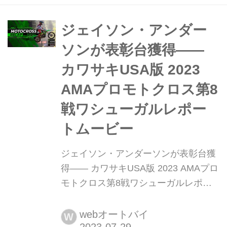
了時点でランキング3位に浮上。さら
にこのバッズ...
ジェイソン・アンダー
ソンが表彰台獲得――
カワサキUSA版 2023
AMAプロモトクロス第8
戦ワシューガルレポー
トムービー
ジェイソン・アンダーソンが表彰台獲
得―― カワサキUSA版 2023 AMAプロ
モトクロス第8戦ワシューガルレポー
トムービー カワサキUSAの公式
Youtubeにアップされた2023 AMAプロ
webオートバイ
W