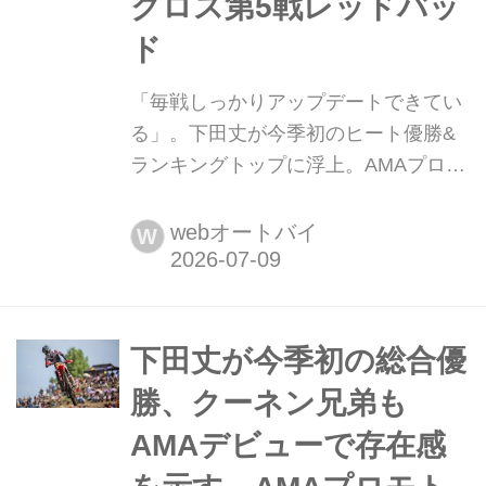
クロス第5戦レッドバッ
ド
「毎戦しっかりアップデートできてい
る」。下田丈が今季初のヒート優勝&
ランキングトップに浮上。AMAプロモ
トクロス第5戦レッドバッド 7月4日
(土)、ミシガン州にあるレッドバッド
webオートバイ
W
MXパークで、2026 AMAプロモトクロ
ス選手権第5戦が開催された。アメリ
カ建国250周年、毎年独立記念日に開
催される伝統のレッドバッド大会。大
下田丈が今季初の総合優
会前夜に激しい雨に降られたが、当日
勝、クーネン兄弟も
は晴天。決勝レースが始まる頃にはベ
AMAデビューで存在感
ストコンディションと...