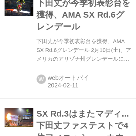
レースを3回行い、総合優勝を決めま...
下田丈が今季初表彰台を
獲得、AMA SX Rd.6グ
レンデール
下田丈が今季初表彰台を獲得、AMA
SX Rd.6グレンデール 2月10日(土)、ア
メリカのアリゾナ州グレンデールにあ
るステートファームスタジアムにて、
AMAスーパークロス第6戦が開催され
webオートバイ
W
ました。 前週に250SX EASTの開幕が
あり、2週間のインターバルを経て開
催された250SX WEST。Team Honda
HRCから参戦する下田丈...
SX Rd.3はまたマディ...
下田丈ファステストで4