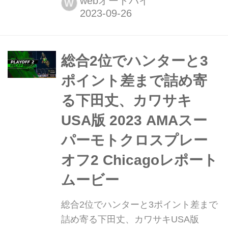
webオートバイ
W
年代のスーパークロス、空前の盛り上
がり Metal Mulisha - Deegan
Ghostride 1997 LA Coliseum
supercross ...
総合2位でハンターと3
ポイント差まで詰め寄
る下田丈、カワサキ
USA版 2023 AMAスー
パーモトクロスプレー
オフ2 Chicagoレポート
ムービー
総合2位でハンターと3ポイント差まで
詰め寄る下田丈、カワサキUSA版