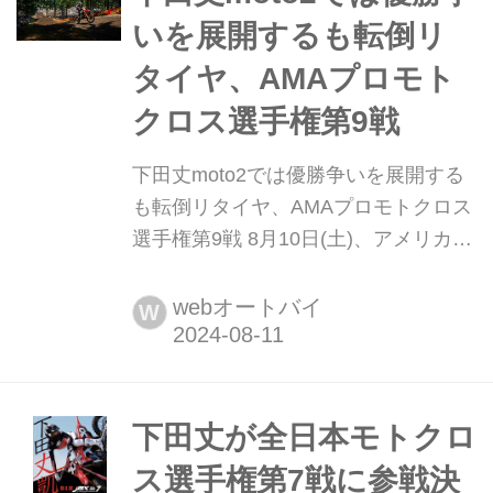
いを展開するも転倒リ
タイヤ、AMAプロモト
クロス選手権第9戦
下田丈moto2では優勝争いを展開する
も転倒リタイヤ、AMAプロモトクロス
選手権第9戦 8月10日(土)、アメリカの
ニューヨーク州にあるユナディラMX
にて、AMAプロモトクロス選手権第9
webオートバイ
W
戦が開催されました。 3週間のインタ
ーバルが明け、シーズンはラストスパ
ートに突入。インターバル前の第8戦
ワシューガルにて3-3の総合3位を獲得
下田丈が全日本モトクロ
し、ランキング5番手で残り3戦を迎え
ス選手権第7戦に参戦決