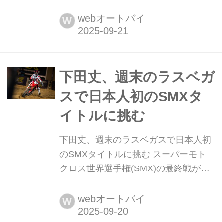
AMAスーパーモトクロス選手権(SMX)
最終戦がアメリカ・ネバダ州にあるラ
webオートバイ
W
スベガス・モーター・スピードウェイ
にて行われました。 Photo Credit:
Honda 第2戦では下田丈がヘイデン・
ディーガンを抑えてランキングトップ
下田丈、週末のラスベガ
に浮上。2人のポイン...
スで日本人初のSMXタ
イトルに挑む
下田丈、週末のラスベガスで日本人初
のSMXタイトルに挑む スーパーモト
クロス世界選手権(SMX)の最終戦が、
2025年9月20日(土)にネバダ州ラスベ
ガスのThe Strip at Las Vegas Motor
webオートバイ
W
Speedwayで開催。シーズン31戦を締