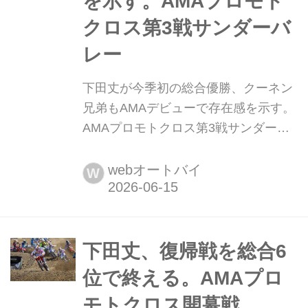
を示す。AMAプロモト
クロス第3戦サンダーバ
レー
下田丈が今季初の総合優勝、クーネン
兄弟もAMAデビューで存在感を示す。
AMAプロモトクロス第3戦サンダーバ
レー 6月13日(土)、コロラド州にある
サンダーバレー・モトクロスパーク
webオートバイ
W
で、2026 AMAプロモトクロス選手権
第3戦が開催された 注目ポイント ・下
田丈、3-2の総合で今季初優勝 ・
Moto2のスタート直後に起きたハマカ
下田丈、復帰戦を総合6
ーとキッチンの接触 ・クーネン兄弟が
位で終える。AMAプロ
AMAデビュー。兄ルーカス...
モトクロス開幕戦