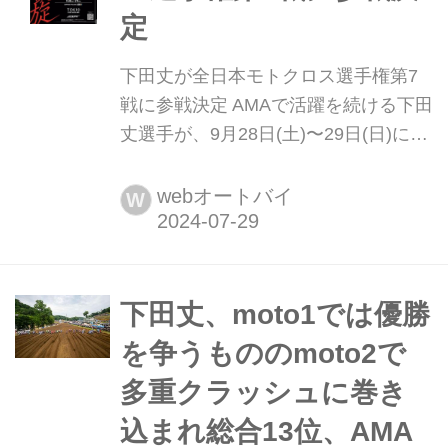
る...
定
下田丈が全日本モトクロス選手権第7
戦に参戦決定 AMAで活躍を続ける下田
丈選手が、9月28日(土)〜29日(日)に行
われるD.I.D全日本モトクロス選手権第
7戦TOKIO INKARAMI Super
webオートバイ
W
Motocrossに参戦することが公表され
ました。全日本モトクロス選手権への
出場は2年ぶり。出場クラスはまだ未
発表のため、続...
下田丈、moto1では優勝
を争うもののmoto2で
多重クラッシュに巻き
込まれ総合13位、AMA