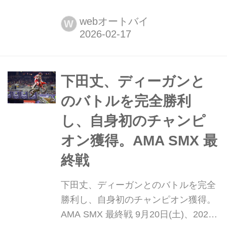
田丈が、2月22日に開催される2026
AMAスーパークロス選手権 250SXイ
webオートバイ
W
ーストの開幕戦に出場することが公表
されました。 写真は2025年のもの 下
田は昨年11月、トレーニング中に首を
負傷し、こ...
下田丈、ディーガンと
のバトルを完全勝利
し、自身初のチャンピ
オン獲得。AMA SMX 最
終戦
下田丈、ディーガンとのバトルを完全
勝利し、自身初のチャンピオン獲得。
AMA SMX 最終戦 9月20日(土)、2025