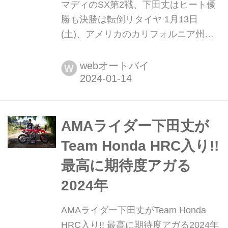
マディのSX第2戦、下田丈はヒート優
勝も決勝は転倒リタイヤ 1月13日
(土)、アメリカのカリフォルニア州サ
ンフランシスコにあるオラクルパーク
にて、AMAスーパークロス選手権第2
webオートバイ
W
戦が開催されました マディレース、下
田丈はヒート優勝を果たすも...... 開幕
戦ではヒートレースで転倒し不利なグ
リッドからスタートしたものの、追い
AMAライダー下田丈が
上げて4位でゴールした...
Team Honda HRC入り!!
最高に期待度アガる
2024年
AMAライダー下田丈がTeam Honda
HRC入り!! 最高に期待度アガる2024年