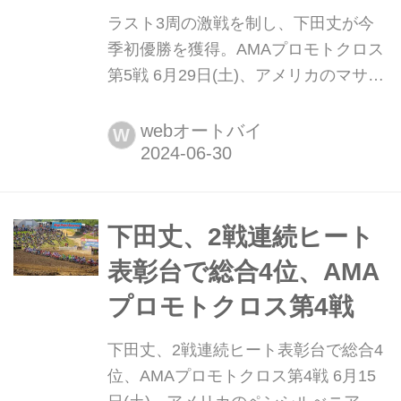
ラスト3周の激戦を制し、下田丈が今
季初優勝を獲得。AMAプロモトクロス
第5戦 6月29日(土)、アメリカのマサチ
ューセッツ州にあるTHE WICK 338に
て、AMAプロモトクロス選手権第5戦
webオートバイ
W
が開催されました。Team Honda HRC
から参戦する下田丈は前大会で2ヒー
ト連続表彰台を獲得。レースを重ねる
ごとに調子を上げてきており、今大会
下田丈、2戦連続ヒート
もその活躍に期待...
表彰台で総合4位、AMA
プロモトクロス第4戦
下田丈、2戦連続ヒート表彰台で総合4
位、AMAプロモトクロス第4戦 6月15