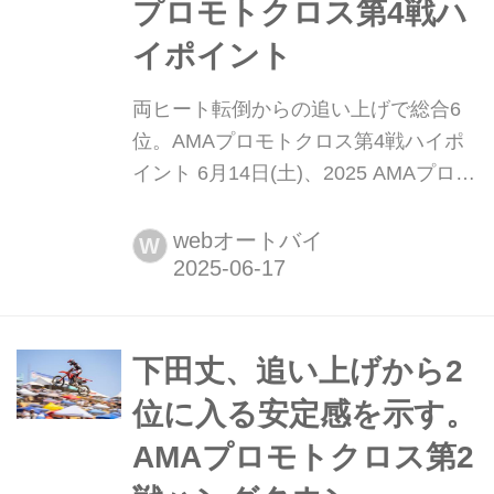
プロモトクロス第4戦ハ
イポイント
両ヒート転倒からの追い上げで総合6
位。AMAプロモトクロス第4戦ハイポ
イント 6月14日(土)、2025 AMAプロモ
トクロス選手権第4戦ハイポイントが
ペンシルベニア州にあるハイポイント
webオートバイ
W
レースウェイで開催されました。 注目
ポイント ・3位と僅差、タイムドクオ
リファイを4位通過 ・両ヒート転倒、
粘り強い追い上げ力が発揮される ・上
下田丈、追い上げから2
位をも上回るラップタイム、...
位に入る安定感を示す。
AMAプロモトクロス第2