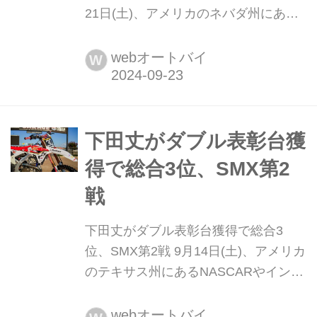
21日(土)、アメリカのネバダ州にある
ラスベガス・モータースピードウェイ
にて、AMAプロモトクロス/スーパー
webオートバイ
W
クロス選手権のプレイオフとなるスー
パーモトクロス(SMX)最終戦が開催さ
れました。 ここまでの2戦をそれぞれ
総合4位、3位で終えているTeam
下田丈がダブル表彰台獲
Honda HRCの下...
得で総合3位、SMX第2
戦
下田丈がダブル表彰台獲得で総合3
位、SMX第2戦 9月14日(土)、アメリカ
のテキサス州にあるNASCARやインデ
ィなどが開催されるテキサスモーター
スピードウェイにて、AMAプロモトク
webオートバイ