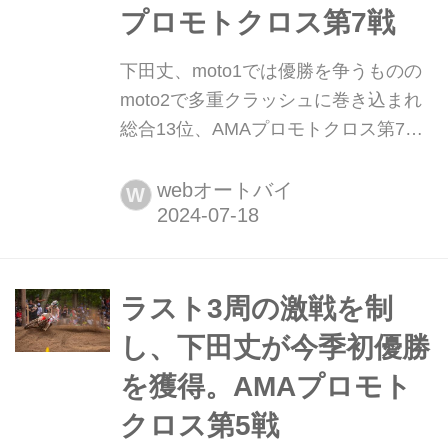
プロモトクロス第7戦
下田丈、moto1では優勝を争うものの
moto2で多重クラッシュに巻き込まれ
総合13位、AMAプロモトクロス第7戦
7月13日(土)、アメリカのミネソタ州に
あるスプリングクリークMXパークに
webオートバイ
W
て、AMAプロモトクロス選手権第7戦
が開催されました。下田丈(Team
Honda HRC)はここまで2戦連続で表彰
台を獲得して調子を上げてきており、
ラスト3周の激戦を制
今大会の走りにも期待がかかります。
し、下田丈が今季初優勝
30分+1周のmo...
を獲得。AMAプロモト
クロス第5戦