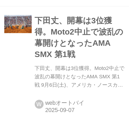
めくくる決戦で、下田丈は日本人ライ
ダーとして初めてSMXタイトル獲得に
挑みます
下田丈、開幕は3位獲
得。Moto2中止で波乱の
幕開けとなったAMA
SMX 第1戦
下田丈、開幕は3位獲得。Moto2中止で
波乱の幕開けとなったAMA SMX 第1
戦 9月6日(土)、アメリカ・ノースカロ
ライナ州にあるシャーロット・モータ
ー・スピードウェイにて、2025 AMA
webオートバイ
W
スーパーモトクロス選手権(SMX)が開
幕しました。 注目ポイント ・他とは
違う、SMXの独自ルール ・下田丈は