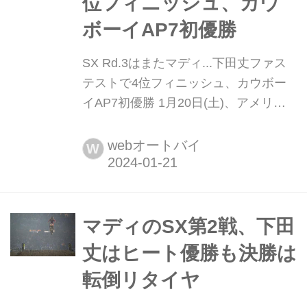
位フィニッシュ、カウ
ボーイAP7初優勝
SX Rd.3はまたマディ...下田丈ファス
テストで4位フィニッシュ、カウボー
イAP7初優勝 1月20日(土)、アメリカ
のカリフォルニア州サンディエゴにあ
るスナップドラゴン・スタジアムに
webオートバイ
W
て、AMAスーパークロス選手権第3戦
が開催されました。 前戦のオラクルパ
ークでは、マディコンディションの中
でヒートレースでは優勝を果たしたも
マディのSX第2戦、下田
のの、メインイベントでは惜しくも転
丈はヒート優勝も決勝は
倒とその後の...
転倒リタイヤ