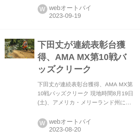
た2023 AMAスーパーモトクロスのプ
webオートバイ
W
レーオフ1ラウンド目、Charlotteのレ
ポートムービーです。Monster
Energy/Pro Circuit/Kawasakiライダー
下田丈が4-1のリザルトでさっそく総
下田丈が連続表彰台獲
合優勝獲得。詳...
得、AMA MX第10戦バ
ッズクリーク
下田丈が連続表彰台獲得、AMA MX第
10戦バッズクリーク 現地時間8月19日
(土)、アメリカ・メリーランド州にあ
るバッズクリーク・モトクロスパーク
にて、AMAプロモトクロス第10戦が開
webオートバイ
W
催されました。 Monster Energy/Pro
Circuit/Kawasakiの下田丈は、第9戦終