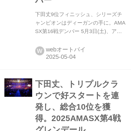
バー
下田丈9位フィニッシュ、シリーズチ
ャンピオンはディーガンの手に。AMA
SX第16戦デンバー 5月3日(土)、アメ
リカのコロラド州デンバーにあるエン
パワーフィールドアットマイルハイに
webオートバイ
W
てAMAスーパークロス選手権第16戦が
開催されました。 注目ポイント ・残
り2戦、ランキングから見る現状 ・追
い上げのヒートレース、決勝は9位フ
下田丈、トリプルクラ
ィニッシュ ・ヘイデン・ディーガンが
ウンで好スタートを連
攻めの走り...
発し、総合10位を獲
得。2025AMASX第4戦
グレンデール