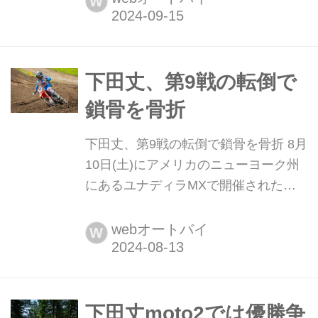
W
ロス/スーパークロス選手権のプレイオ
フとなるスーパーモトクロス(SMX)第2
戦が開催されました
下田丈、第9戦の転倒で
鎖骨を骨折
下田丈、第9戦の転倒で鎖骨を骨折 8月
10日(土)にアメリカのニューヨーク州
にあるユナディラMXで開催された
AMAプロモトクロス選手権第9戦に参
戦した下田丈が、転倒により鎖骨を骨
webオートバイ
W
折したと公表されました。下田が所属
するTeamHRCのAMAプロモトクロス
選手権第9戦公式レポートによると、
Moto2の残り4周という...
下田丈moto2では優勝争