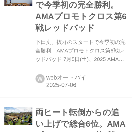
ショット獲得、ディ...
で今季初の完全勝利。
AMAプロモトクロス第6
戦レッドバッド
下田丈、抜群のスタートで今季初の完
全勝利。AMAプロモトクロス第6戦レ
ッドバッド 7月5日(土)、2025 AMAプ
ロモトクロス選手権第6戦がミシガン
州にあるレッドバッドで開催されまし
webオートバイ
W
た。 注目ポイント ・両ヒートともに
抜群のスタート、1-1で完全勝利を収
める ・後半の粘り強さが光る、セクシ
ョン別に見る下田の速さ ・ドゥカティ
両ヒート転倒からの追
Desmo450 MXが初参戦し...
い上げで総合6位。AMA