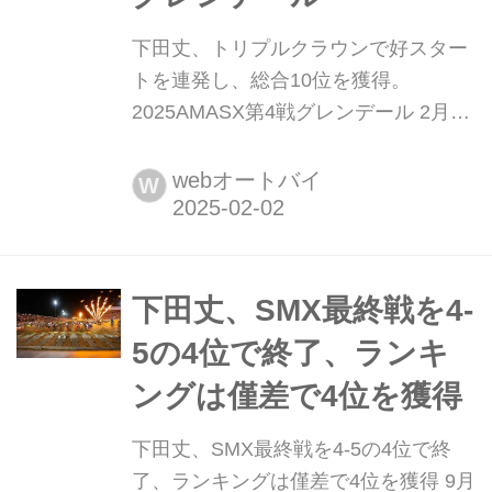
下田丈、トリプルクラウンで好スター
トを連発し、総合10位を獲得。
2025AMASX第4戦グレンデール 2月1
日(土)、2025 AMAスーパークロス第4
戦がアメリカのアリゾナ州にあるグレ
webオートバイ
W
ンデールで開催されました。 注目ポイ
ント ・決勝レース×3回、合計ポイン
トで優勝が決まるトリプルクラウン ・
下田丈、レース1でクラッシュするも
下田丈、SMX最終戦を4-
レース2・3で立て直す ・歴史的瞬間、
5の4位で終了、ランキ
トライアンフが...
ングは僅差で4位を獲得
下田丈、SMX最終戦を4-5の4位で終
了、ランキングは僅差で4位を獲得 9月