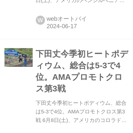
日(土)、アメリカのペンシルべニア州
にあるハイポイントレースウェイに
て、AMAプロモトクロス選手権第4戦
webオートバイ
W
が開催されました。 Team Honda HRC
の下田丈はここまでの3戦で6位、5
位、4位と毎戦総合順位を上げてきて
おり、表彰台まであと一歩というポジ
下田丈今季初ヒートポデ
ションまで来てい...
ィウム、総合は5-3で4
位。AMAプロモトクロ
ス第3戦
下田丈今季初ヒートポディウム、総合
は5-3で4位。AMAプロモトクロス第3
戦 6月8日(土)、アメリカのコロラド州
にあるサンダーバレー・モトクロスパ