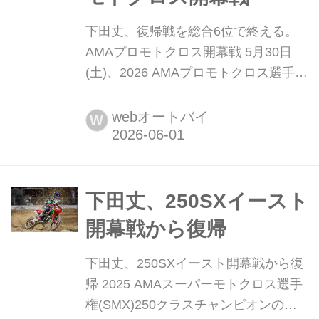
下田丈、復帰戦を総合6位で終える。
AMAプロモトクロス開幕戦 5月30日
(土)、2026 AMAプロモトクロス選手権
第1戦が、アメリカのカリフォルニア
州にあるフォックス・レースウェイに
webオートバイ
W
て開催された 注目ポイント ・怪我明
け復帰の開幕戦、フィジカル・メンタ
ルともに万全の状態でレースに臨む ・
バイクのセッティングとスタートに課
下田丈、250SXイースト
題 ・「80%く...
開幕戦から復帰
下田丈、250SXイースト開幕戦から復
帰 2025 AMAスーパーモトクロス選手
権(SMX)250クラスチャンピオンの下