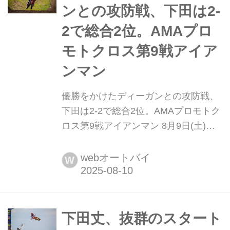
の自信 ・本田七...
ンとの攻防戦、下田は2-
2で総合2位。AMAプロ
モトクロス第9戦アイア
ンマン
優勝をかけたディーガンとの攻防戦、
下田は2-2で総合2位。AMAプロモトク
ロス第9戦アイアンマン 8月9日(土)、
インディアナポリス州にあるアイアン
マン・レースウェイで、2025 AMAプ
webオートバイ
W
ロモトクロス選手権第9戦とWomen’s
Motocross Championship第4戦が開催
されました。 注目ポイント ・変更さ
れたコースレイアウト ・下田がホール
下田丈、抜群のスタート