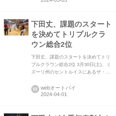
AMA SXも、残すは2戦。チャンピオン
争いも佳境に入り、それぞれのクラ
ス、ポイント差にも注目が集まりま
下田丈、課題のスタート
す。 Team Honda...
を決めてトリプルクラ
ウン総合2位
下田丈、課題のスタートを決めてトリ
プルクラウン総合2位 3月30日(土)、ミ
ズーリ州のセントルイスにあるザ・ド
ーム・アット・アメリカズ・センター
にて、AMAスーパークロス選手権第12
webオートバイ
W
戦が開催されました。 今回のレースは
トリプルクラウン。250SXクラスは10
分+1周、450SXクラスは12分+1周の