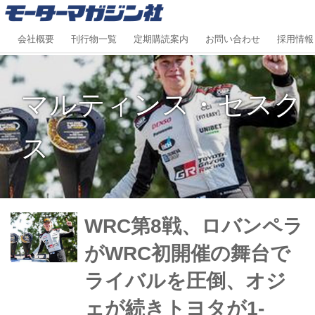
会社概要
刊行物一覧
定期購読案内
お問い合わせ
採用情報
マルティンス・セスク
ス
WRC第8戦、ロバンペラ
がWRC初開催の舞台で
ライバルを圧倒、オジ
ェが続きトヨタが1-