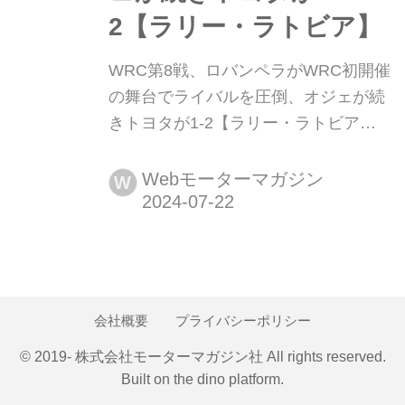
2【ラリー・ラトビア】
WRC第8戦、ロバンペラがWRC初開催
の舞台でライバルを圧倒、オジェが続
きトヨタが1-2【ラリー・ラトビア】
2024年7月18日〜21日(現地時間)、世
界ラリー選手権(WRC)第8戦ラリー・
Webモーターマガジン
W
ラトビアが西部のリエパヤを起点とし
たグラベル(未舗装)路で開催され、ト
ヨタのカッレ・ロバンペラが優勝。2
位にはトヨタのセバスチャン・オジ
ェ、3位にはヒョンデのオイット・タ
会社概要
プライバシーポリシー
ナックが入った。勝田貴元(...
© 2019- 株式会社モーターマガジン社 All rights reserved.
Built on
the dino platform
.