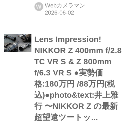
用レンズを中心に、純正47本のZレン
Webカメラマン
W
ズ全てと、サードパーティのZマウン
トレンズ5本を加えた計52本のレンズ
レビューを収録しています。このまと
めコーナーでは、これから随時...
Lens Impression!
NIKKOR Z 400mm f/2.8
TC VR S & Z 800mm
f/6.3 VR S ●実勢価
格:180万円 /88万円(税
込)●photo&text:井上雅
行 〜NIKKOR Z の最新
超望遠ツートッ...