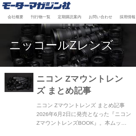
会社概要
刊行物一覧
定期購読案内
お問い合わせ
採用情報
ニッコールZレンズ
ニコン Zマウントレン
ズ まとめ記事
ニコン Zマウントレンズ まとめ記事
2026年6月2日に発売となった『ニコン
ZマウントレンズBOOK』。本ムック
は、ニコンのZマウントのフルサイズ