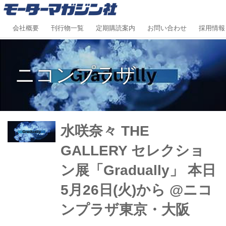
会社概要
刊行物一覧
定期購読案内
お問い合わせ
採用情報
ニコンプラザ
水咲奈々 THE
GALLERY セレクショ
ン展「Gradually」 本日
5月26日(火)から @ニコ
ンプラザ東京・大阪