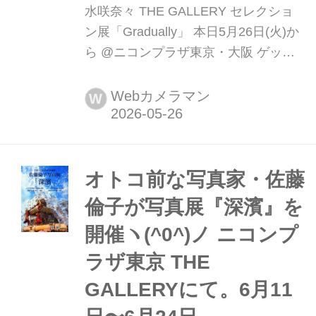
水咲奈々 THE GALLERY セレクショ
ン展「Gradually」 本日5月26日(火)か
ら @ニコンプラザ東京・大阪 ゲッカ
メOGの奈々ちゃんが作品展。トーク
ショー参加者にはミニプレゼントも♪
Webカメラマン
W
ゲッカメOGながら、今やしっかり写
真家として各方面で活躍中の水咲奈々
さんが作品展を開催。かねてより水族
館の水槽にたゆたう生き物に魅せら
オトコ前な写真家・佐藤
れ、精力的に撮影を行ってきた彼女。
倫子が写真展『深濱』を
その作品が東京と大阪のニコンプラ
開催ヽ(^0^)ノ ニコンプ
ザ...
ラザ東京 THE
GALLERYにて。6月11