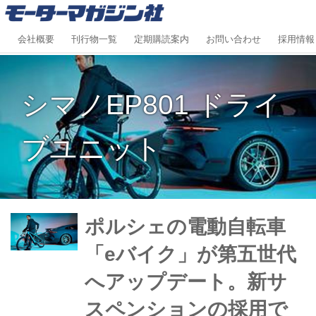
会社概要
刊行物一覧
定期購読案内
お問い合わせ
採用情報
シマノEP801 ドライ
ブユニット
ポルシェの電動自転車
「eバイク」が第五世代
へアップデート。新サ
スペンションの採用で