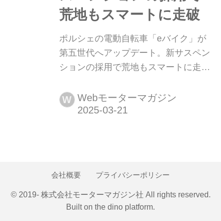
荒地もスマートに走破
ポルシェの電動自転車「eバイク」が
第五世代へアップデート。新サスペン
ションの採用で荒地もスマートに走破
ポルシェのテイストを電動自転車に移
植した「eバイク」が第五世代へと進
Webモーターマガジン
W
化した。ストローク量120mmの新サス
ペンションの採用で荒地での走行性能
が向上するとともに、オリジナルボデ
ィカラーの充実などが図られた。
会社概要
プライバシーポリシー
© 2019- 株式会社モーターマガジン社 All rights reserved.
Built on
the dino platform
.