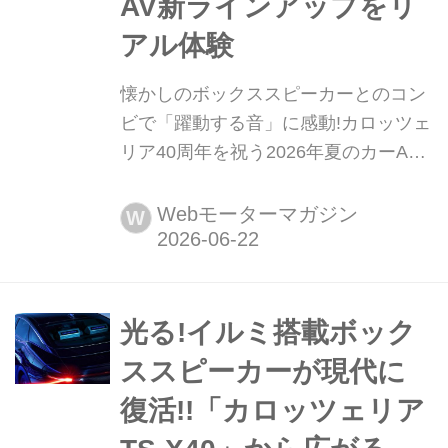
AV新ラインアップをリ
アル体験
懐かしのボックススピーカーとのコン
ビで「躍動する音」に感動!カロッツェ
リア40周年を祝う2026年夏のカーAV
新ラインアップをリアル体験 2026年6
月12日、パイオニア恒例の「カロッツ
Webモーターマガジン
W
ェリア新商品体験会」が東京秋葉原で
開催された。試聴の目玉は40周年を迎
えたカロッツェリアブランドの旗艦
「サイバーナビ」の限定モデルと、デ
光る!イルミ搭載ボック
ィスプレイオーディオの新製品。かつ
ススピーカーが現代に
てサウンドカスタマイズの定番として
復活!!「カロッツェリア
人気を博したボックス型スピ...