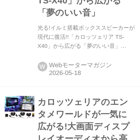
TS-X40」から広がる
「夢のいい音」
光る!イルミ搭載ボックススピーカーが
現代に復活!!「カロッツェリア TS-
X40」から広がる「夢のいい音」
1980~1990年代にかけて大流行した
「カスタムオーディオブーム」の先駆
Webモーターマガジン
W
けとなった名機が、令和に復活。ブル
ーイルミネーションを搭載したボック
ス型スピーカー「カロッツェリア TS-
X40」が、2026年5月14日に発表され
カロッツェリアのエン
た。純正AVシステムにちょい足しして
タメワールドが一気に
もいいけれど、ディス...
広がる!大画面ディスプ
レイオーディオから高