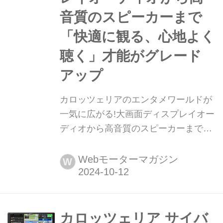
音質のスピーカーまで
「快適に観る、心地よく
聴く」才能がグレード
アップ
カロッツェリアのエンタメワールドが
一気に広がる!大画面ディスプレイオー
ディオから高音質のスピーカーまで
「快適に観る、心地よく聴く」才能が
グレードアップ パイオニア株式会社は
Webモーターマガジン
W
2024年10月10日、多彩な「カロッツ
ェリア」ブランドの新製品を一気に発
表、報道陣向けに「新商品体験説明
会」を開催しました。最新のサイバー
カロッツェリア サイバ