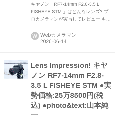
キヤノン「RF7-14mm F2.8-3.5 L
FISHEYE STM 」はどんなレンズ? プ
ロカメラマンが実写してレビュー キヤ
ノン「RF7-14mm F2.8-3.5 L FISHEYE
STM 」は、全周190°、広角端7mmの
Webカメラマン
W
画角をカバーするフィッシュアイズー
ムレンズ。このレンズの魅力を、プロ
カメラマン山本純一氏がレビュー。
(2026年4月30日公開、2026年6月1日
Lens Impression! キヤ
リライト)
ノン RF7-14mm F2.8-
3.5 L FISHEYE STM ●実
勢価格:25万8500円(税
込) ●photo&text:山本純