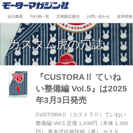
会社概要
刊行物一覧
定期購読案内
お問い合わせ
採用情報
カスタム虎の穴誌
『CUSTORAⅡ ていね
い整備編 Vol.5』は2025
年3月3日発売
CUSTORAⅡ（カストラⅡ）ていねい
整備編 Vol.5 定価 1,430円（本体 1,300
円） 青木式絵画技研（著） カスタム