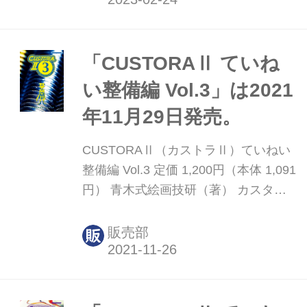
た。 こちらをクリックすると、正しい
内容のPDFがダウンロードできます。
読者の皆様並びに関係各位にご迷惑を
「CUSTORAⅡ ていね
お掛けしましたことを深くお詫び申し
い整備編 Vol.3」は2021
上げます。 ＜内容紹介＞ オートバイ
年11月29日発売。
の整備を、どこよりも深堀り＆わかり
やすく解説するマンガが
CUSTORAⅡ（カストラⅡ）ていねい
『CUSTORAⅡ＊ていねい整備編』。
整備編 Vol.3 定価 1,200円（本体 1,091
過去最高ボリュームでお届けした前巻
円） 青木式絵画技研（著） カスタム
『カスタム虎の穴Ⅱ-3』で、ネジのこ
虎の穴 新シリーズ「ていねい整備編」
とは充分理解し...
の第三弾！ 試し読み ＜内容紹介＞ オ
販売部
ートバイならではの整備を深堀＆わか
りやすく解説するマンガ
『CUSTORAⅡ：ていねい整備編