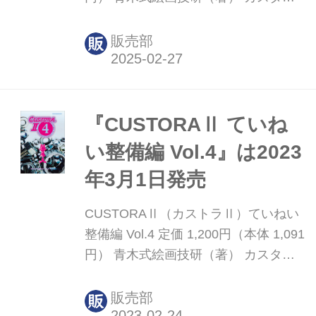
虎の穴 新シリーズ「ていねい整備編」
の第五弾！ 試し読み ＜内容紹介＞ オ
販売部
ートバイの整備を、その原理・原則と
ともに丁寧にわかりやすく解説するマ
ンガがこの『CUSTORA II＊ていねい
整備編』。ネジの締め／ゆるめこそオ
『CUSTORAⅡ ていね
ートバイ整備の根幹となると考え、
い整備編 Vol.4』は2023
vol.5となる今作は「作法の章」と銘打
年3月1日発売
ち「ネジの扱いの作法」の後半を懇切
丁寧に解説。前半を収録したvol.4と合
CUSTORAⅡ（カストラⅡ）ていねい
わせて、真理を深めてください。 また
整備編 Vol.4 定価 1,200円（本体 1,091
本編以外では、著者アオキシン氏によ
円） 青木式絵画技研（著） カスタム
る書き下ろしコラムをはじめ、謎...
虎の穴 新シリーズ「ていねい整備編」
の第四弾！ 試し読み 【お詫びと訂
販売部
正】 P.057の数字に誤りがありまし