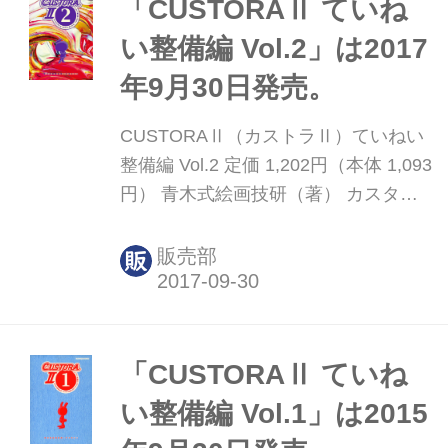
Vol.3』は、整備の基本4本柱である、
「CUSTORAⅡ ていね
「清掃」「点検」「潤滑」ときて「ネ
い整備編 Vol.2」は2017
ジ回し」編に突入！ オートバイを構成
年9月30日発売。
する上で欠かせないネジの役割や材
質、そしてネジ回しの重要性や目に見
CUSTORAⅡ（カストラⅡ）ていねい
えない真実を、わかりやすい（ここ重
整備編 Vol.2 定価 1,202円（本体 1,093
要！）図解とイラストで紹介。あまり
円） 青木式絵画技研（著） カスタム
に「ていねい」に進行しているため
虎の穴 新シリーズ「ていねい整備編」
に、2巻に分けて展開。ま...
の第二弾！ 試し読み 【CONTENTS】
販売部
・あらすじ ・登場人物紹介 16.点検義
務 17.点検呪文 18.日々是測定 19.測定
具 その1 20.測定具 その2 21.測定具 そ
の3 22.実験 23.三つの掟 24.スプレー
「CUSTORAⅡ ていね
25.基本はグリース 26.名付け その1
い整備編 Vol.1」は2015
27.名付け その2 28.増ちょう剤 29.基