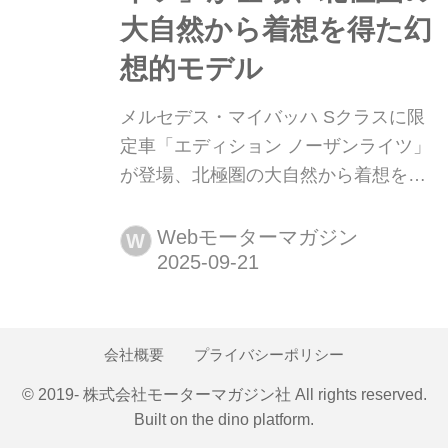
大自然から着想を得た幻
想的モデル
メルセデス・マイバッハ Sクラスに限
定車「エディション ノーザンライツ」
が登場、北極圏の大自然から着想を得
た幻想的モデル 2025年9月19日、メル
セデス・ベンツ日本はメルセデス・マ
Webモーターマガジン
W
イバッハ Sクラスの特別仕様車「メル
セデス・マイバッハ S 680 エディショ
ン ノーザンライツ(Edition Northern
Lights)」(限定5台)を設定し、全国のメ
会社概要
プライバシーポリシー
ルセデス・ベンツ正規販売店ネットワ
© 2019- 株式会社モーターマガジン社 All rights reserved.
ークで...
Built on
the dino platform
.