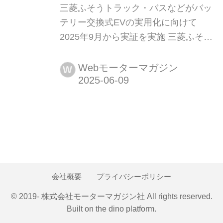
三菱ふそうトラック・バスなどがバッ
テリー交換式EVの実用化に向けて
2025年9月から実証を実施 三菱ふそう
トラック・バス(以下、三菱ふそう)、
三菱自動車工業(以下、三菱)、アンプ
Webモーターマガジン
W
ル(Ample)、ヤマト運輸の4社は、バッ
テリー交換式電気自動車(EV)とバッテ
リー交換ステーションの、物流事業者
の業務における実用性に関する実証(以
下、本実証)を、2025年9月から東京都
で行う。
会社概要
プライバシーポリシー
© 2019- 株式会社モーターマガジン社 All rights reserved.
Built on
the dino platform
.