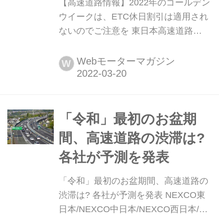
【高速道路情報】2022年のゴールデン
ウイークは、ETC休日割引は適用され
ないのでご注意を 東日本高速道路
(NEXCO東日本)、中日本高速道路
(NEXCO中日本)、西日本高速道路
Webモーターマガジン
W
(NEXCO西日本)、本州高速道路、およ
び宮城県道路公社では、2022年度のゴ
ールデンウイークはETC休日割引を適
用しないと発表した。(タイトル写真は
「令和」最初のお盆期
イメージです)
間、高速道路の渋滞は?
各社が予測を発表
「令和」最初のお盆期間、高速道路の
渋滞は? 各社が予測を発表 NEXCO東
日本/NEXCO中日本/NEXCO西日本/JB