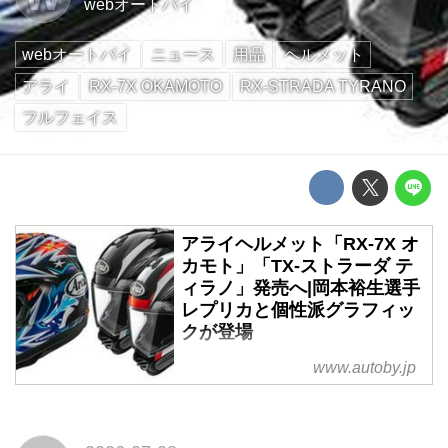
webオートバイ
webオートバイ
ニュース
用品
ヘルメット
アライ
RX-7X OKAMOTO
RX-STRADA TYRANO
フルフェイス
アライヘルメット「RX-7X オ
カモト」「TX-ストラーダ テ
ィラノ」発売へ|岡本裕生選手
レプリカと個性派グラフィッ
クが登場
アライヘルメットは、フルフェイ
www.autoby.jp
スヘルメット「RX-7X オカモ
ト」と、ストリートモデル「TX-
ストラーダ ティラノ」を2026年9