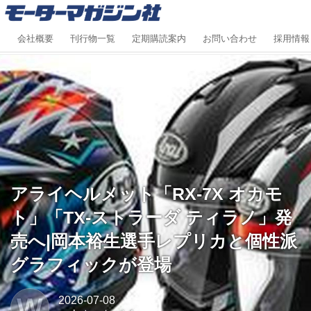
会社概要
刊行物一覧
定期購読案内
お問い合わせ
採用情報
アライヘルメット「RX-7X オカモ
ト」「TX-ストラーダ ティラノ」発
売へ|岡本裕生選手レプリカと個性派
グラフィックが登場
W
2026-07-08