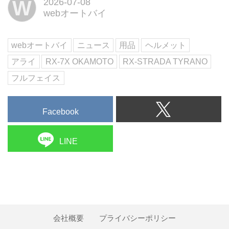
W
2026-07-08
月中旬に発売する。「RX-7X オ
webオートバイ
カモト」 はスーパースポーツ世
界選手権に参戦する岡本裕生選手
のレプリカモデル、「TX-ストラ
webオートバイ
ニュース
用品
ヘルメット
ーダ ティラノ」は大理...
アライ
RX-7X OKAMOTO
RX-STRADA TYRANO
フルフェイス
Facebook
LINE
会社概要
プライバシーポリシー