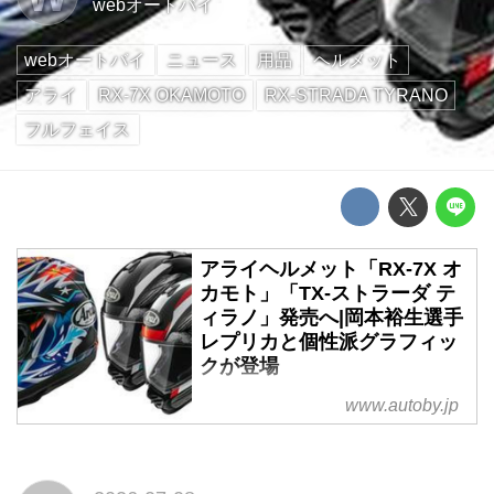
webオートバイ
webオートバイ
ニュース
用品
ヘルメット
アライ
RX-7X OKAMOTO
RX-STRADA TYRANO
フルフェイス
アライヘルメット「RX-7X オ
カモト」「TX-ストラーダ テ
ィラノ」発売へ|岡本裕生選手
レプリカと個性派グラフィッ
クが登場
アライヘルメットは、フルフェイ
www.autoby.jp
スヘルメット「RX-7X オカモ
ト」と、ストリートモデル「TX-
ストラーダ ティラノ」を2026年9