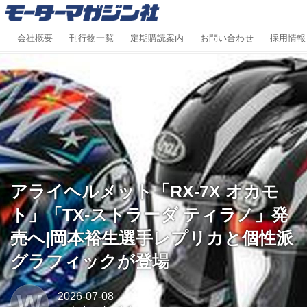
会社概要
刊行物一覧
定期購読案内
お問い合わせ
採用情報
アライヘルメット「RX-7X オカモ
ト」「TX-ストラーダ ティラノ」発
売へ|岡本裕生選手レプリカと個性派
グラフィックが登場
W
2026-07-08