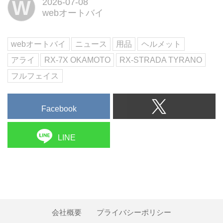
W
2026-07-08
月中旬に発売する。「RX-7X オ
webオートバイ
カモト」 はスーパースポーツ世
界選手権に参戦する岡本裕生選手
のレプリカモデル、「TX-ストラ
webオートバイ
ニュース
用品
ヘルメット
ーダ ティラノ」は大理...
アライ
RX-7X OKAMOTO
RX-STRADA TYRANO
フルフェイス
Facebook
LINE
会社概要
プライバシーポリシー