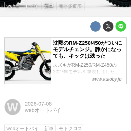
webオートバイ
新車
モトクロス
沈黙のRM-Z250/450がついに
モデルチェンジ。静かになっ
ても、キックは残った
スズキがRM-Z250/RM-Z450の
2027年モデルを発表しました。
モトクロッサーの開発において各
www.autoby.jp
メーカーがいま一斉に取り組んで
いるのが、FIMの音量規制対応。
パワーと音のトレードオフにどう
W
2026-07-08
答えを出すか、各社の設計思想が
webオートバイ
透けて見えるテーマに対し、スズ
キの回答が正式に発表され...
webオートバイ
新車
モトクロス