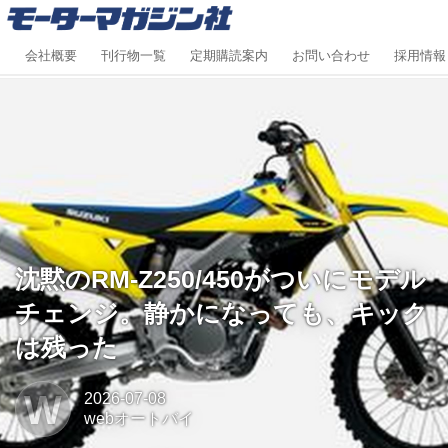
会社概要
刊行物一覧
定期購読案内
お問い合わせ
採用情報
沈黙のRM-Z250/450がついにモデル
チェンジ。静かになっても、キック
は残った
W
2026-07-08
webオートバイ