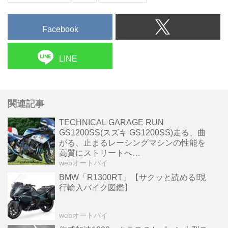
Facebook
LINE
関連記事
TECHNICAL GARAGE RUN
GS1200SS(スズキ GS1200SS)走る、曲
がる、止まるレーシングマシンの性能を
高質にストリートへ
【Heritage&Legends】
webオートバイ
BMW「R1300RT」【サクッと読める!現
行輸入バイク図鑑】
webオートバイ