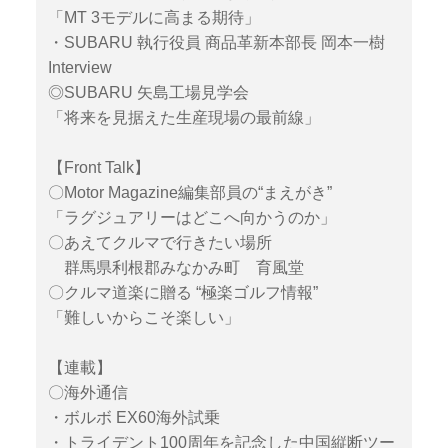
「MT 3モデルに高まる期待」
・SUBARU 執行役員 商品革新本部長 岡本一樹
Interview
◎SUBARU 矢島工場見学会
「将来を見据えた生産現場の最前線」
【Front Talk】
〇Motor Magazine編集部員の“まえがき”
「ラグジュアリーはどこへ向かうのか」
〇あえてクルマで行きたい場所
群馬県利根郡みなかみ町 育風堂
〇クルマ道楽に贈る “極楽ゴルフ情報”
「難しいからこそ楽しい」
【連載】
〇海外通信
・ボルボ EX60海外試乗
・トライデント100周年を記念した中国縦断ツー