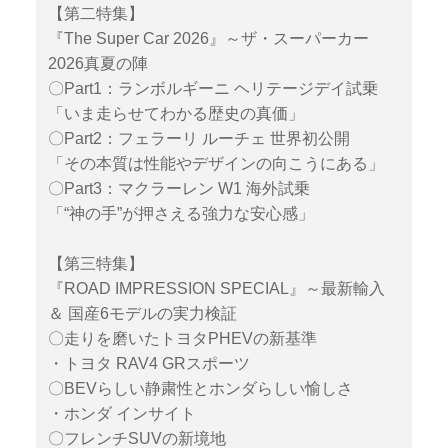
【第二特集】
『The Super Car 2026』～ザ・スーパーカー
2026真夏の陣
〇Part1：ランボルギーニ ヘリテージデイ試乗
「いま走らせてわかる歴史の真価」
〇Part2：フェラーリ ルーチェ 世界初公開
「その本質は性能やデザインの向こうにある」
〇Part3：マクラーレン W1 海外試乗
「“神の手”が押さえる強力な安心感」
【第三特集】
『ROAD IMPRESSION SPECIAL』～最新輸入
＆ 国産6モデルの実力検証
〇走りを磨いたトヨタPHEVの新基準
・トヨタ RAV4 GRスポーツ
〇BEVらしい静粛性とホンダらしい愉しさ
・ホンダ インサイト
〇フレンチSUVの新境地