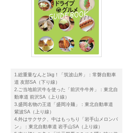
1.総重量なんと1kg！「筑波山丼」：常磐自動車
道 友部SA（下り線）
2.ご当地前沢牛を使った「前沢牛牛丼」：東北自
動車道 前沢SA（上り線）
3.盛岡名物の王道「盛岡冷麺」：東北自動車道
紫波SA（上り線）
4.外はサクサク、中はもっちり「岩手山メロンパ
ン」：東北自動車道 岩手山SA（上り線）