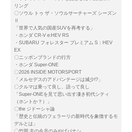
リング
〇ソウル トゥ ザ・ソウルサーチャーズ シーズン
Ⅱ
「世界で人気の国産SUVを再考する」
・ホンダ CR-V e:HEV RS
・SUBARU フォレスター プレミアム S：HEV
EX
〇ニッポンブランドの行方
・ホンダ Super-ONE
〇2026 INSIDE MOTORSPORT
「メルセデスのアドバンテージは減少!?」
〇クルマは乗って良し、語って良し
「Super-ONEを見て思い出す凄き初代シティ
（ホントか？）」
〇the ジドーシャ論
「歴史と伝統のフェラーリの新時代を象徴するモ
デルとは」
〇竹岡 圭の今月のみやげバナシ