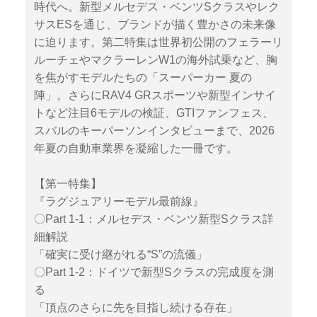
時代へ。新型メルセデス・ベンツSクラスやレク
サスESを通じ、ブランドが描く豊かさの未来像
に迫ります。第二特集は世界初公開のフェラーリ
ルーチェやマクラーレンW1の海外試乗など、胸
を焦がすモデルたちの「スーパーカー 夏の
陣」。さらにRAV4 GRスポーツや新型インサイ
トなど注目6モデルの検証、GTIファンフェス、
スバルのキーパーソンインタビューまで、2026
年夏の自動車業界を凝縮した一冊です。
【第一特集】
『ラグジュアリーモデル最前線』
〇Part 1-1：メルセデス・ベンツ新型Sクラス詳
細解説
「確実に受け継がれる“S”の流儀」
〇Part 1-2：ドイツで新型Sクラスの完成度を測
る
「頂点のさらに先を目指し続ける存在」