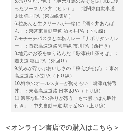
5.売り切れご免！「地元群馬のみそを隠し味に使
ったソースカツ丼（ヒレ）」：北関東自動車道
太田強戸PA（東西線集約）
6.粒あんと生クリームが一緒に「酒々井あんぱ
ん」：東関東自動車道 酒々井PA（下り線）
7.モチモチパスタと本格カレー「ナポリタンカレ
ー」：首都高速道路湾岸線 市川PA（西行き）
8.地元のお茶を練り込んだ「彩涼狭山茶そば」：
圏央道 狭山PA（外回り）
9.笑みが浮かぶおいしさの「桜えびそば」：東名
高速道路 小笠PA（下り線）
10.鮮魚のオールスターが勢ぞろい「焼津丸特選
丼」：東名高速道路 日本坂PA（下り線）
11.濃厚な味噌の香りが漂う「もつ煮ごはん豚汁
付き」：中央自動車道 駒ヶ岳SA（上り線）
＜オンライン書店での購入はこちら＞