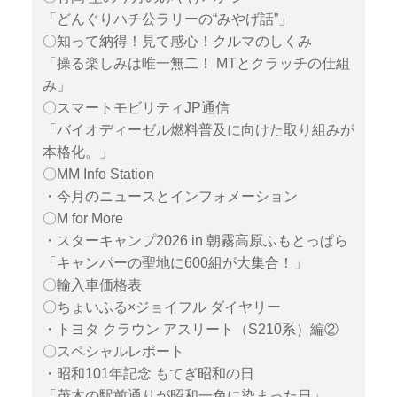
「どんぐりハチ公ラリーの“みやげ話”」
〇知って納得！見て感心！クルマのしくみ
「操る楽しみは唯一無二！ MTとクラッチの仕組
み」
〇スマートモビリティJP通信
「バイオディーゼル燃料普及に向けた取り組みが
本格化。」
〇MM Info Station
・今月のニュースとインフォメーション
〇M for More
・スターキャンプ2026 in 朝霧高原ふもとっぱら
「キャンパーの聖地に600組が大集合！」
〇輸入車価格表
〇ちょいふる×ジョイフル ダイヤリー
・トヨタ クラウン アスリート（S210系）編②
〇スペシャルレポート
・昭和101年記念 もてぎ昭和の日
「茂木の駅前通りが昭和一色に染まった日」