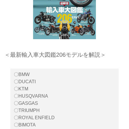
＜最新輸入車大図鑑206モデルを解説＞
〇BMW
〇DUCATI
〇KTM
〇HUSQVARNA
〇GASGAS
〇TRIUMPH
〇ROYAL ENFIELD
〇BIMOTA