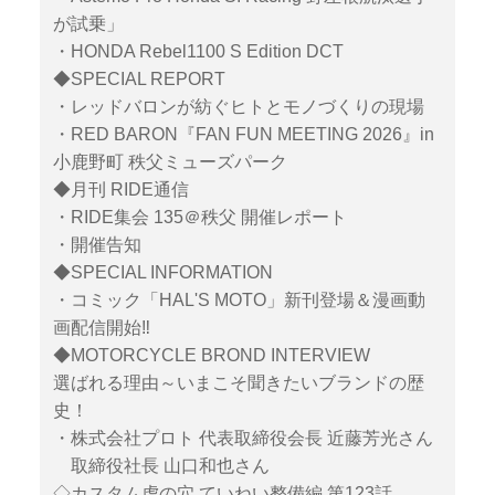
が試乗」
・HONDA Rebel1100 S Edition DCT
◆SPECIAL REPORT
・レッドバロンが紡ぐヒトとモノづくりの現場
・RED BARON『FAN FUN MEETING 2026』in
小鹿野町 秩父ミューズパーク
◆月刊 RIDE通信
・RIDE集会 135＠秩父 開催レポート
・開催告知
◆SPECIAL INFORMATION
・コミック「HAL'S MOTO」新刊登場＆漫画動
画配信開始‼
◆MOTORCYCLE BROND INTERVIEW
選ばれる理由～いまこそ聞きたいブランドの歴
史！
・株式会社プロト 代表取締役会長 近藤芳光さん
取締役社長 山口和也さん
◇カスタム虎の穴 ていねい整備編 第123話