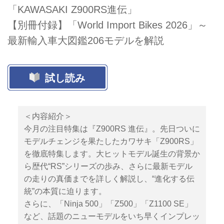
「KAWASAKI Z900RS進伝」
【別冊付録】「World Import Bikes 2026」～
最新輸入車大図鑑206モデルを解説
試し読み
＜内容紹介＞
今月の注目特集は『Z900RS 進伝』。先日ついに
モデルチェンジを果たしたカワサキ「Z900RS」
を徹底特集します。大ヒットモデル誕生の背景か
ら歴代“RS”シリーズの歩み、さらに最新モデル
の走りの真価までを詳しく解説し、“進化する伝
統”の本質に迫ります。
さらに、「Ninja 500」「Z500」「Z1100 SE」
など、話題のニューモデルをいち早くインプレッ