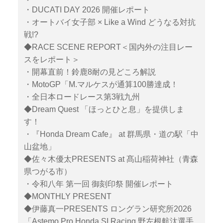
・DUCATI DAY 2026 開催レポート
・オートバイ女子部 × Like a Wind どうなる対抗
戦!?
◆RACE SCENE REPORT＜国内外の注目レー
スをレポート＞
・開幕直前！鈴鹿8耐の見どころ解説
・MotoGP「M.マルケスが通算100勝達成！
・全日本ロードレース第3戦九州
◆Dream Quest 「ほっとひと息」を提供しま
す！
・『Honda Dream Cafe』 at 群馬県・道の駅「中
山盆地」
◆佐々木優太PRESENTS at 髙山稲荷神社（青森
県つがる市）
・令和八年 第一回 御刻印祭 開催レポート
◆MONTHLY PRESENT
◆伊藤真一PRESENTS ロングラン研究所2026
「Astemo Pro Honda SI Racing 野左根航汰選手