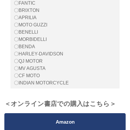
〇FANTIC
〇BRIXTON
〇APRILIA
〇MOTO GUZZI
〇BENELLI
〇MORBIDELLI
〇BENDA
〇HARLEY-DAVIDSON
〇QJ MOTOR
〇MV AGUSTA
〇CF MOTO
〇INDIAN MOTORCYCLE
＜オンライン書店での購入はこちら＞
Amazon