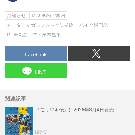
お知らせ
MOOKのご案内
モーターマガジンムック誌-2輪
バイク漫画誌
RIDEX誌
作：東本昌平
Facebook
LINE
関連記事
『モリワキ伝』は2026年8月4日発売
販売部