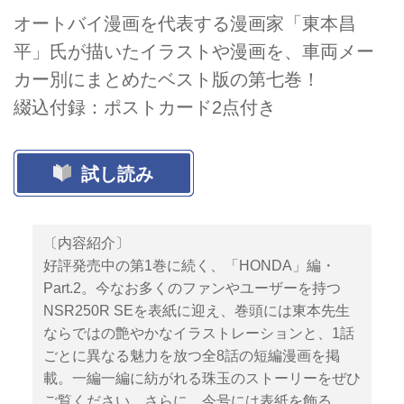
オートバイ漫画を代表する漫画家「東本昌
平」氏が描いたイラストや漫画を、車両メー
カー別にまとめたベスト版の第七巻！
綴込付録：ポストカード2点付き
試し読み
〔内容紹介〕
好評発売中の第1巻に続く、「HONDA」編・
Part.2。今なお多くのファンやユーザーを持つ
NSR250R SEを表紙に迎え、巻頭には東本先生
ならではの艶やかなイラストレーションと、1話
ごとに異なる魅力を放つ全8話の短編漫画を掲
載。一編一編に紡がれる珠玉のストーリーをぜひ
ご覧ください。さらに、今号には表紙を飾る