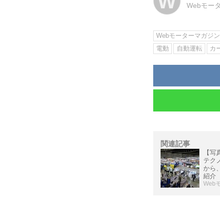
W
Webモー
Webモーターマガジ
電動
自動運転
カ
関連記事
【写
テクノ
から
紹介
Web