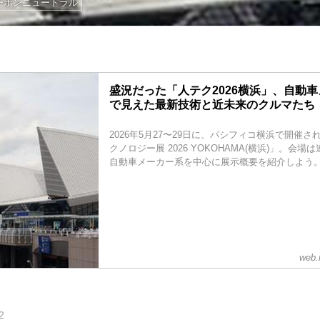
ーボンニュートラル
盛況だった「人テク2026横浜」、自動
で見えた最新技術と近未来のクルマたち
2026年5月27〜29日に、パシフィコ横浜で開催
クノロジー展 2026 YOKOHAMA(横浜)」。会
自動車メーカー系を中心に展示概要を紹介しよう
web.
2