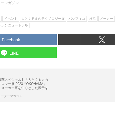
ターマガジン
ン
イベント
人とくるまのテクノロジー展
パシフィコ
横浜
メーカー
ーボンニュートラル
Facebook
LINE
真蔵スペシャル】「人とくるまの
ロジー展 2023 YOKOHAMA」
、メーカー系を中心とした展示を
モーターマガジン