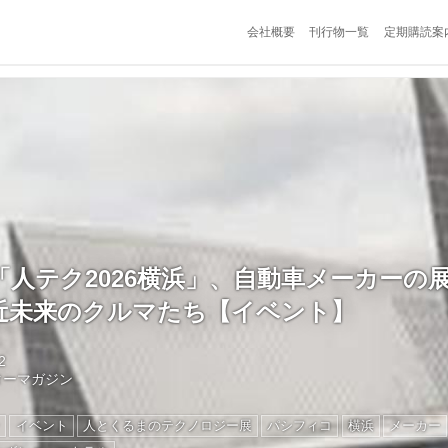
会社概要
刊行物一覧
定期購読案
「人テク2026横浜」、自動車メーカーの
近未来のクルマたち【イベント】
2
ターマガジン
ン
イベント
人とくるまのテクノロジー展
パシフィコ
横浜
メーカー