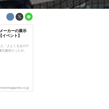
車メーカーの展示
【イベント】
された「人とくるまのテ
場は連日盛況だったが、
。
motormagazine.co.jp