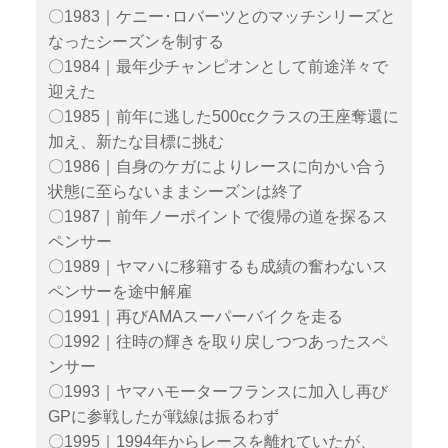
〇1983｜ケニー･ロバーツとのマッチシリーズと
なったシーズンを制する
〇1984｜最年少チャンピオンとして前途洋々で
迎えた
〇1985｜前年に逃した500ccクラスの王座奪還に
加え、新たな目標に挑む
〇1986｜自身のケガによりレースに向かい合う
状態に至らないままシーズンは終了
〇1987｜前年ノーポイントで復帰の道を探るス
ペンサー
〇1989｜ヤマハに移籍するも成績の奮わないス
ペンサーを途中解雇
〇1991｜再びAMAスーパーバイクを走る
〇1992｜往時の輝きを取り戻しつつあったスペ
ンサー
〇1993｜ヤマハモーターフランスに加入し再び
GPに参戦したが戦線は振るわず
〇1995｜1994年からレースを離れていたが、