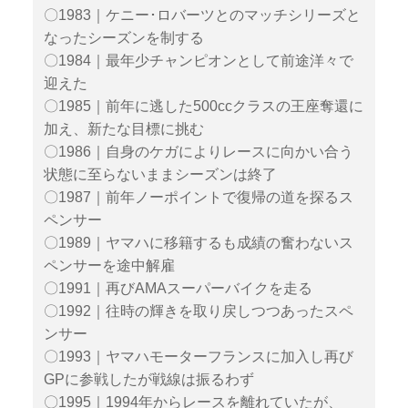
〇1983｜ケニー･ロバーツとのマッチシリーズと
なったシーズンを制する
〇1984｜最年少チャンピオンとして前途洋々で
迎えた
〇1985｜前年に逃した500ccクラスの王座奪還に
加え、新たな目標に挑む
〇1986｜自身のケガによりレースに向かい合う
状態に至らないままシーズンは終了
〇1987｜前年ノーポイントで復帰の道を探るス
ペンサー
〇1989｜ヤマハに移籍するも成績の奮わないス
ペンサーを途中解雇
〇1991｜再びAMAスーパーバイクを走る
〇1992｜往時の輝きを取り戻しつつあったスペ
ンサー
〇1993｜ヤマハモーターフランスに加入し再び
GPに参戦したが戦線は振るわず
〇1995｜1994年からレースを離れていたが、