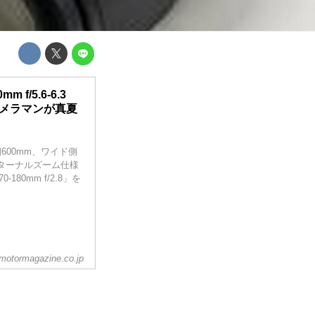
 f/5.6-6.3
プロカメラマンが真夏
テレ側600mm、ワイド側
ンターナルズーム仕様
80mm f/2.8」を
otormagazine.co.jp