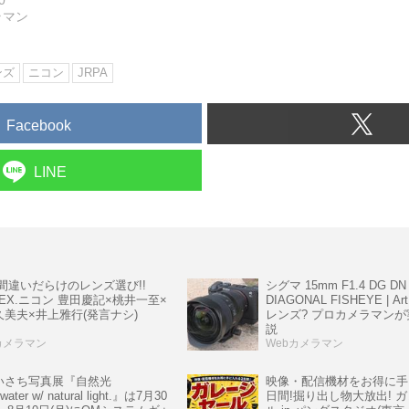
0
ラマン
ンズ
ニコン
JRPA
Facebook
LINE
シグマ 15mm F1.4 DG DN
!間違いだらけのレンズ選び!!
DIAGONAL FISHEYE | 
6 EX.ニコン 豊田慶記×桃井一至×
レンズ? プロカメラマン
久美夫×井上雅行(発言ナシ)
説
カメラマン
Webカメラマン
いさち写真展『自然光
映像・配信機材をお得に手
water w/ natural light.』は7月30
日間!掘り出し物大放出! 