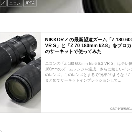
ンズ
ニコン
JRPA
NIKKOR Z の最新望遠ズーム「Z 180-600mm
VR S」と「Z 70-180mm f/2.8」を
のサーキットで使ってみた
ニコンの「Z 180-600mm f/5.6-6.3 VR S」は
180mmのズームレンジを達成、さらに嬉しいイ
のレンズ。このレンズとまるで“兄弟”のような「Z 70-1
まとめてサーキットインプレッションして...
cameraman.m