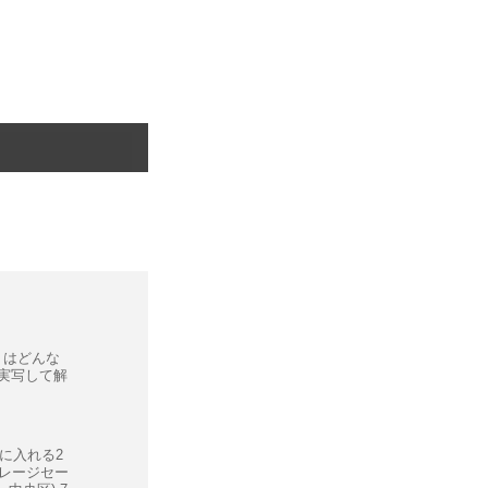
Art はどんな
が実写して解
に入れる2
ガレージセー