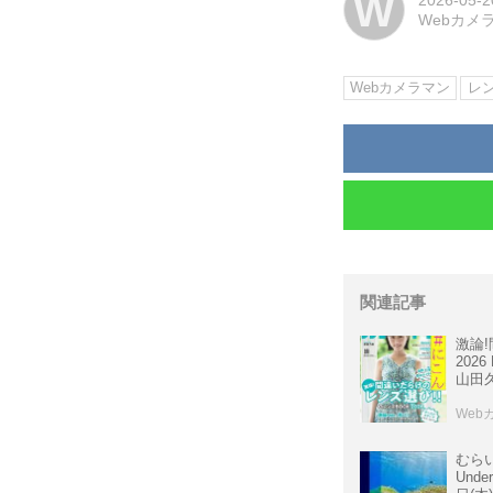
W
2026-05-2
Webカメ
Webカメラマン
レ
関連記事
激論
202
山田
Web
むら
Under