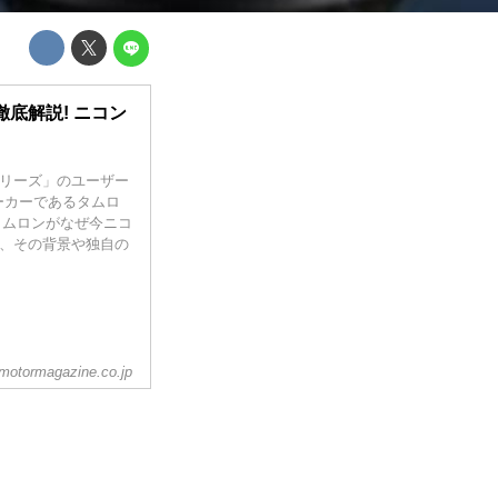
徹底解説! ニコン
シリーズ」のユーザー
ーカーであるタムロ
、タムロンがなぜ今ニコ
か、その背景や独自の
otormagazine.co.jp