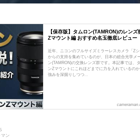
【保存版】タムロン(TAMRON)のレンズ
Zマウント編 おすすめ名玉徹底レビュー
近年、ニコンのフルサイズミラーレスカメラ「Z
からの支持を集めているのが、日本の総合光学メ
ン(TAMRON)の交換レンズ群です。本記事では
ンZマウントにこれほどまでに力を入れているの
強みを深掘りしつつ...
cameraman.m
5
ラマン