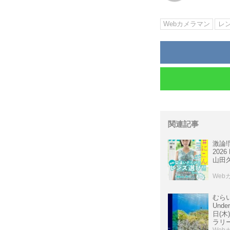
Webカメラマン
レ
関連記事
激論
202
山田
Web
むら
Under
日(木
ラリー
Web