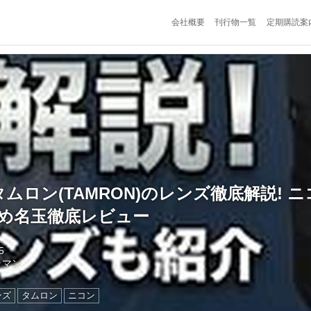
会社概要
刊行物一覧
定期購読案
ムロン(TAMRON)のレンズ徹底解説! 
すめ名玉徹底レビュー
5
ラマン
ンズ
タムロン
ニコン