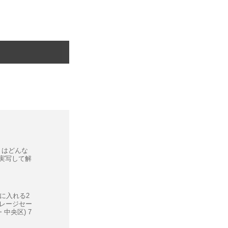
Art はどんな
が実写して解
に入れる2
ガレージセー
・中央区) 7