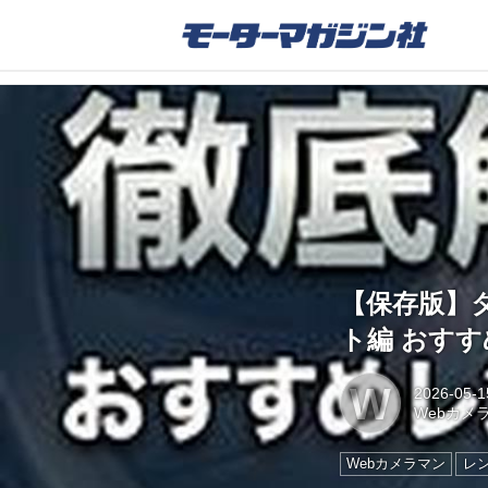
【保存版】タ
ト編 おす
W
2026-05-1
Webカメ
Webカメラマン
レ