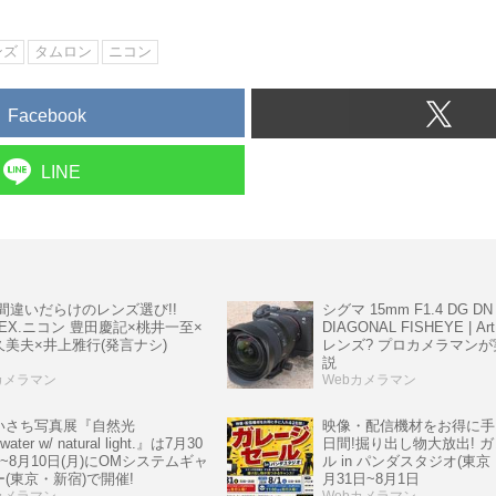
ンズ
タムロン
ニコン
Facebook
LINE
シグマ 15mm F1.4 DG DN
!間違いだらけのレンズ選び!!
DIAGONAL FISHEYE | 
6 EX.ニコン 豊田慶記×桃井一至×
レンズ? プロカメラマン
久美夫×井上雅行(発言ナシ)
説
カメラマン
Webカメラマン
いさち写真展『自然光
映像・配信機材をお得に手
water w/ natural light.』は7月30
日間!掘り出し物大放出! 
)~8月10日(月)にOMシステムギャ
ル in パンダスタジオ(東京
(東京・新宿)で開催!
月31日~8月1日
カメラマン
Webカメラマン