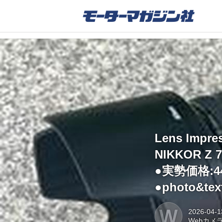
Lens Impre
NIKKOR Z 70
●実勢価格:4
●photo&t
W
2026-04-1
Webカメ