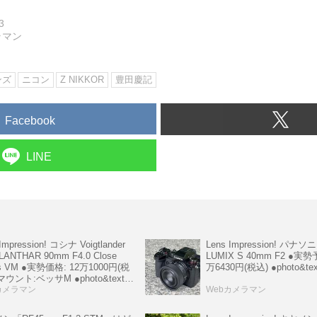
3
ラマン
ンズ
ニコン
Z NIKKOR
豊田慶記
Facebook
LINE
Impression! コシナ Voigtlander
Lens Impression! パナ
LANTHAR 90mm F4.0 Close
LUMIX S 40mm F2 ●実
s VM ●実勢価格: 12万1000円(税
万6430円(税込) ●photo&t
マウント:ベッサM ●photo&text:
慶記
カメラマン
Webカメラマン