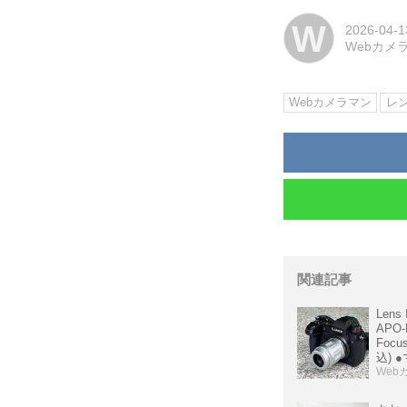
W
2026-04-1
Webカメ
Webカメラマン
レ
関連記事
Lens 
APO-
Focu
込) ●
豊田
Web