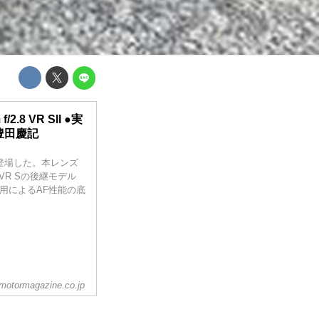
f/2.8 VR SII ●実
t:豊田慶記
II"が登場した。本レンズ
.8 VR Sの後継モデル
用によるAF性能の底
otormagazine.co.jp