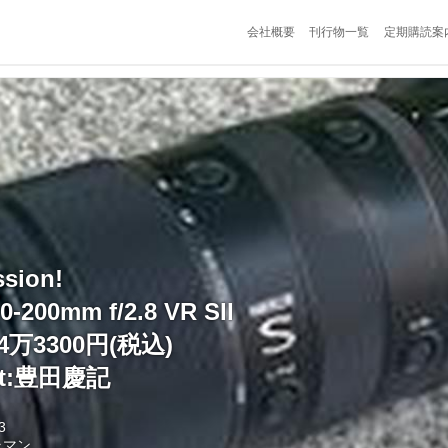
会社概要
刊行物一覧
定期購読案
ssion!
-200mm f/2.8 VR SII
4万3300円(税込)
ext:豊田慶記
3
ラマン