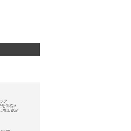
ソニック
勢予想価格:5
ext:豊田慶記