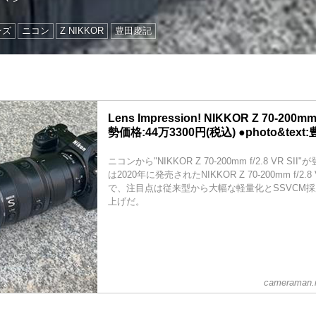
ンズ
ニコン
Z NIKKOR
豊田慶記
Lens Impression! NIKKOR Z 70-200mm 
勢価格:44万3300円(税込) ●photo&tex
ニコンから"NIKKOR Z 70-200mm f/2.8 VR S
は2020年に発売されたNIKKOR Z 70-200mm f/2
で、注目点は従来型から大幅な軽量化とSSVCM採
上げだ。
cameraman.m