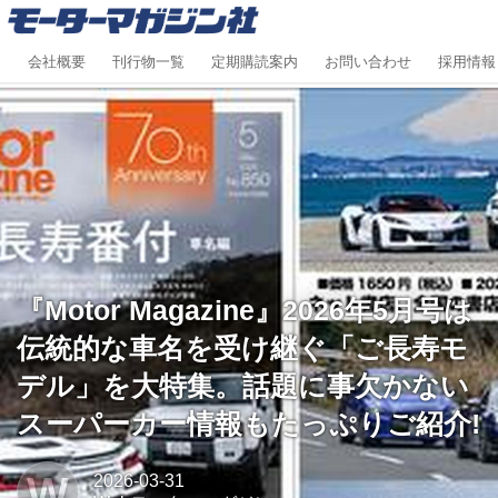
会社概要
刊行物一覧
定期購読案内
お問い合わせ
採用情報
『Motor Magazine』2026年5月号は
伝統的な車名を受け継ぐ「ご長寿モ
デル」を大特集。話題に事欠かない
スーパーカー情報もたっぷりご紹介!
W
2026-03-31