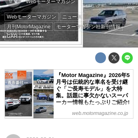
Webモーターマガジン
Webモーターマガジン
ニュース
月刊MotorMagazine
モーターマガジン社新刊情報
CAR
『Motor Magazine』2026年5
月号は伝統的な車名を受け継
ぐ「ご長寿モデル」を大特
集。話題に事欠かないスーパ
ーカー情報もたっぷりご紹介!
『Motor Magazine』2026年5月号
web.motormagazine.co.jp
は2026年4月1日(水)に全国の書店
およびオンライン書店で発売で
す。今回はその一部をお見しま