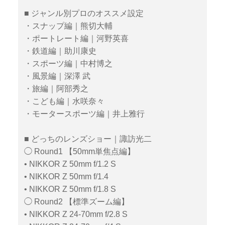
■ ジャンル別プロのオススメ設定
・スナップ編｜熊切大輔
・ポートレート編｜河野英喜
・鉄道編｜助川康史
・スポーツ編｜中村博之
・風景編｜深澤 武
・旅編｜阿部秀之
・こども編｜水咲奈々
・モータースポーツ編｜井上雅行
■ どっちのレンズショー｜諏訪光二
◯ Round1 【50mm単焦点編】
• NIKKOR Z 50mm f/1.2 S
• NIKKOR Z 50mm f/1.4
• NIKKOR Z 50mm f/1.8 S
◯ Round2 【標準ズーム編】
• NIKKOR Z 24-70mm f/2.8 S