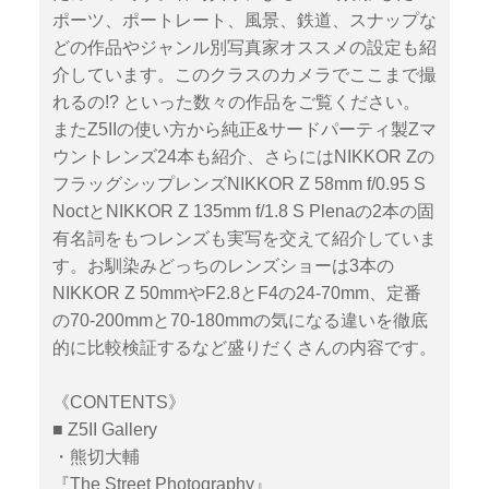
ポーツ、ポートレート、風景、鉄道、スナップな
どの作品やジャンル別写真家オススメの設定も紹
介しています。このクラスのカメラでここまで撮
れるの!? といった数々の作品をご覧ください。
またZ5IIの使い方から純正&サードパーティ製Zマ
ウントレンズ24本も紹介、さらにはNIKKOR Zの
フラッグシップレンズNIKKOR Z 58mm f/0.95 S
NoctとNIKKOR Z 135mm f/1.8 S Plenaの2本の固
有名詞をもつレンズも実写を交えて紹介していま
す。お馴染みどっちのレンズショーは3本の
NIKKOR Z 50mmやF2.8とF4の24-70mm、定番
の70-200mmと70-180mmの気になる違いを徹底
的に比較検証するなど盛りだくさんの内容です。
《CONTENTS》
■ Z5II Gallery
・熊切大輔
『The Street Photography』