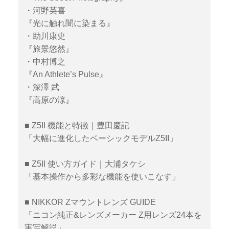
・河野英喜
『光に触れ闇に染まる』
・助川康史
『旅景悠然』
・中村博之
『An Athlete’s Pulse』
・深澤 武
『高原の涼』
■ Z5II 機能と特徴｜豊田慶記
「大幅に進化したベーシックモデルZ5II」
■ Z5II 使い方ガイド｜大浦タケシ
「基本操作から多彩な機能を使いこなす」
■ NIKKOR Zマウントレンズ GUIDE
「ニコン純正&レンズメーカー Z用レンズ24本を
実写解説」