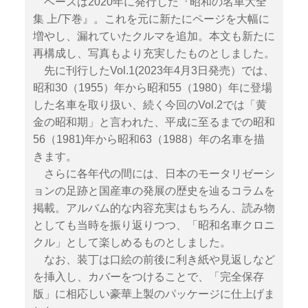
ベースは2020年に発行した『昭和の名車大全
集 上/下巻』。これを元に新たにページを大幅に
増やし、漏れていたクルマを追加。本文も新たに
再構成し、写真もより充実したものとしました。
先に刊行したVol.1(2023年4月3日発売）では、
昭和30（1955）年から昭和55（1980）年に登場
した名車を取り扱い、続く今回のVol.2では「黄
金の昭和期」と言われた、平成に至るまでの昭和
56（1981)年から昭和63（1988）年の名車を描
きます。
さらに各年代の間には、日本のモータリゼーシ
ョンの足跡と国産車の発展の歴史を辿るコラムを
掲載。アルバム的な内容充実はもちろん、読み物
としても当時を振り返りつつ、「昭和名車クロニ
クル」として楽しめるものとしました。
なお、装丁は口絵の前後に利き紙や見返しなど
を挿入し、カバーをつけることで、「完全保存
版」に相応しい豪華上製のパッケージに仕上げま