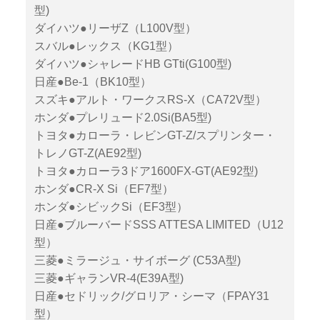
型)
ダイハツ●リーザZ（L100V型）
スバル●レックス（KG1型）
ダイハツ●シャレードHB GTti(G100型)
日産●Be-1（BK10型）
スズキ●アルト・ワークスRS-X（CA72V型）
ホンダ●プレリュード2.0Si(BA5型)
トヨタ●カローラ・レビンGT-Z/スプリンター・
トレノGT-Z(AE92型)
トヨタ●カローラ3ドア1600FX-GT(AE92型)
ホンダ●CR-X Si（EF7型）
ホンダ●シビックSi（EF3型）
日産●ブルーバードSSS ATTESA LIMITED（U12
型）
三菱●ミラージュ・サイボーグ (C53A型)
三菱●ギャランVR-4(E39A型)
日産●セドリック/グロリア・シーマ（FPAY31
型）