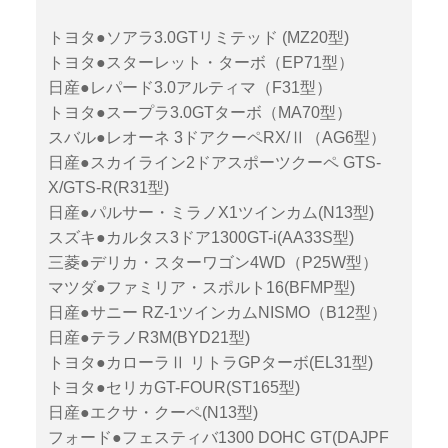
トヨタ●ソアラ3.0GTリミテッド (MZ20型)
トヨタ●スターレット・ターボ（EP71型）
日産●レパード3.0アルティマ（F31型）
トヨタ●スープラ3.0GTターボ（MA70型）
スバル●レオーネ 3ドアクーペRX/Ⅱ（AG6型）
日産●スカイライン2ドアスポーツクーペ GTS-
X/GTS-R(R31型)
日産●パルサー・ミラノX1ツインカム(N13型)
スズキ●カルタス3ドア1300GT-i(AA33S型)
三菱●デリカ・スターワゴン4WD（P25W型）
マツダ●ファミリア・スポルト16(BFMP型)
日産●サニー RZ-1ツインカムNISMO（B12型）
日産●テラノR3M(BYD21型)
トヨタ●カローラⅡ リトラGPターボ(EL31型)
トヨタ●セリカGT-FOUR(ST165型)
日産●エクサ・クーペ(N13型)
フォード●フェスティバ1300 DOHC GT(DAJPF