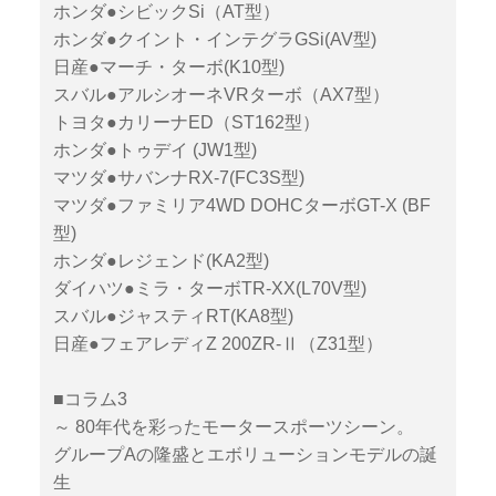
ホンダ●シビックSi（AT型）
ホンダ●クイント・インテグラGSi(AV型)
日産●マーチ・ターボ(K10型)
スバル●アルシオーネVRターボ（AX7型）
トヨタ●カリーナED（ST162型）
ホンダ●トゥデイ (JW1型)
マツダ●サバンナRX-7(FC3S型)
マツダ●ファミリア4WD DOHCターボGT-X (BF
型)
ホンダ●レジェンド(KA2型)
ダイハツ●ミラ・ターボTR-XX(L70V型)
スバル●ジャスティRT(KA8型)
日産●フェアレディZ 200ZR-Ⅱ（Z31型）
■コラム3
～ 80年代を彩ったモータースポーツシーン。
グループAの隆盛とエボリューションモデルの誕
生