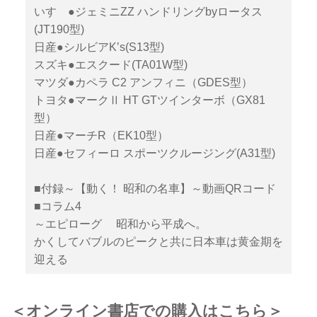
いすゞ●ジェミニZZ ハンドリングbyロータス
(JT190型)
日産●シルビアKʼs(S13型)
スズキ●エスクード(TA01W型)
マツダ●カペラ C2 アンフィニ（GDES型）
トヨタ●マークⅡ HT GTツインターボ（GX81
型）
日産●マーチR（EK10型）
日産●セフィーロ スポーツクルージング(A31型)
■付録～【動く！ 昭和の名車】～動画QRコード
■コラム4
～エピローグ 昭和から平成へ。
かくしてバブルのピークと共に日本車は黄金期を
迎える
＜オンライン書店での購入はこちら＞