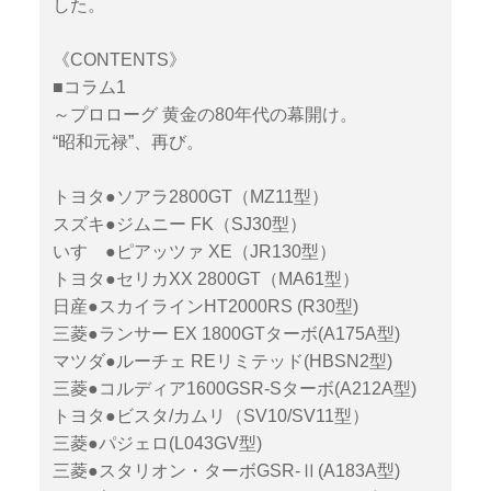
した。
《CONTENTS》
■コラム1
～プロローグ 黄金の80年代の幕開け。
“昭和元禄”、再び。
トヨタ●ソアラ2800GT（MZ11型）
スズキ●ジムニー FK（SJ30型）
いすゞ●ピアッツァ XE（JR130型）
トヨタ●セリカXX 2800GT（MA61型）
日産●スカイラインHT2000RS (R30型)
三菱●ランサー EX 1800GTターボ(A175A型)
マツダ●ルーチェ REリミテッド(HBSN2型)
三菱●コルディア1600GSR-Sターボ(A212A型)
トヨタ●ビスタ/カムリ（SV10/SV11型）
三菱●パジェロ(L043GV型)
三菱●スタリオン・ターボGSR-Ⅱ(A183A型)