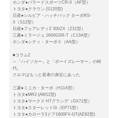
ホンダ●バラードスポーツCR-X（AF型）
トヨタ●クラウン (S120型)
日産●シルビア・ハッチバック ターボRS-
X（S12型）
日産●フェアレディZ 300ZX（Z31型）
三菱●ミラージュ 1600GSR-T（C13A型）
ホンダ●シティ・ターボⅡ（AA型）
■コラム2
～「ハイソカー」と「ボーイズレーサー」の時
代。
クルマはもっと若者の身近にあった
三菱●ミニカ・ターボ（H11A型）
トヨタ●MR2 (AW11型)
トヨタ●マークⅡ HTグランデ（GX71型）
トヨタ●スターレットSi（EP71型）
トヨタ●カローラ3ドア1600FX-GT(AE82型)