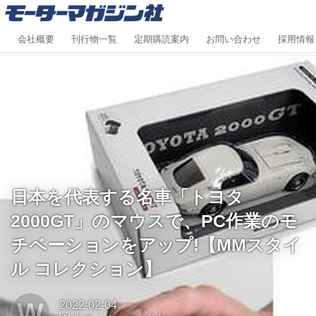
会社概要
刊行物一覧
定期購読案内
お問い合わせ
採用情報
日本を代表する名車「トヨタ
2000GT」のマウスで、PC作業のモ
チベーションをアップ!【MMスタイ
ル コレクション】
W
2022-02-04