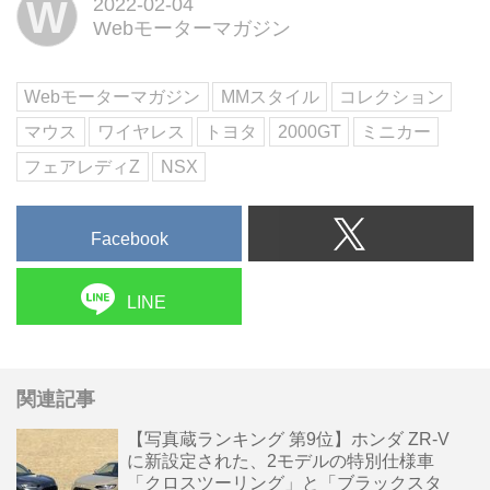
W
2022-02-04
のアイテムの中から、Webモータ
Webモーターマガジン
ーマガジン編集部としてオススメ
したい逸品を紹介しよう。今回
は、トヨタ 2000GTのワイヤレス
Webモーターマガジン
MMスタイル
コレクション
マウスだ。
マウス
ワイヤレス
トヨタ
2000GT
ミニカー
フェアレディZ
NSX
Facebook
LINE
関連記事
【写真蔵ランキング 第9位】ホンダ ZR-V
に新設定された、2モデルの特別仕様車
「クロスツーリング」と「ブラックスタ