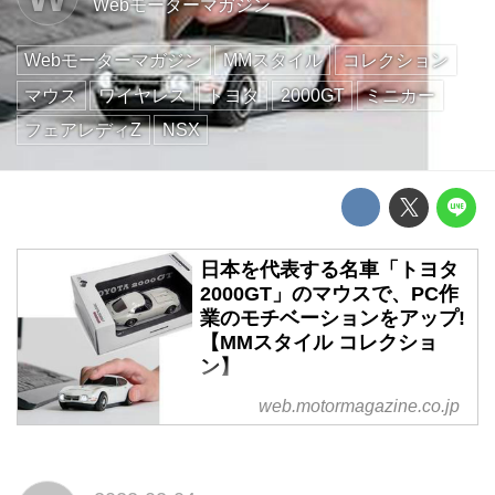
Webモーターマガジン
Webモーターマガジン
MMスタイル
コレクション
マウス
ワイヤレス
トヨタ
2000GT
ミニカー
フェアレディZ
NSX
日本を代表する名車「トヨタ
2000GT」のマウスで、PC作
業のモチベーションをアップ!
【MMスタイル コレクショ
ン】
モーターマガジン社が運営する
web.motormagazine.co.jp
Webショップ「MMスタイル」で
は、クルマやバイクにまつわる製
品を数多く取りそろえている。そ