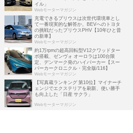
イル」
Webモーターマガジン
充電できるプリウスは次世代環境車とし
て一番現実的な解答か。BEVへのトヨタ
の挑戦だったプリウスPHV【10年ひと昔
の新車】
Webモーターマガジン
約1万rpmの超高回転型V12クワッドター
ボ搭載、ゼンヴォ オーロラは100台限
定、デンマーク発のハイパーカー【スー
パーカークロニクル・完全版/116】
Webモーターマガジン
【写真蔵ランキング 第10位】マイナーチ
ェンジでエクステリアを刷新、使い勝手
も向上した「日産 サクラ」
Webモーターマガジン