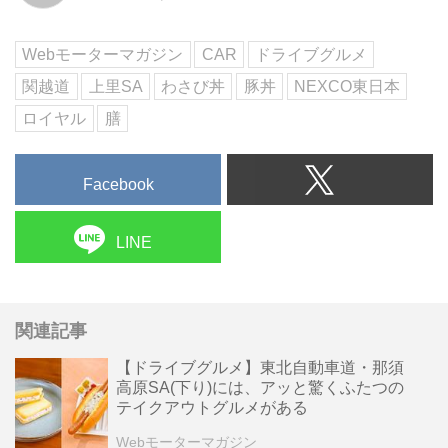
Webモーターマガジン
CAR
ドライブグルメ
関越道
上里SA
わさび丼
豚丼
NEXCO東日本
ロイヤル
膳
Facebook
LINE
関連記事
【ドライブグルメ】東北自動車道・那須
高原SA(下り)には、アッと驚くふたつの
テイクアウトグルメがある
Webモーターマガジン