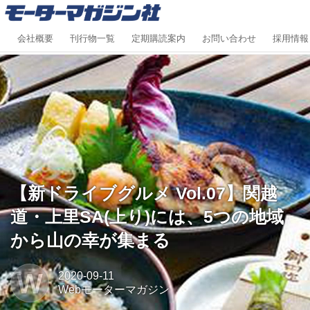
会社概要
刊行物一覧
定期購読案内
お問い合わせ
採用情報
【新ドライブグルメ Vol.07】関越
道・上里SA(上り)には、5つの地域
から山の幸が集まる
W
2020-09-11
Webモーターマガジン