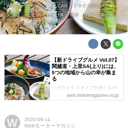
Webモーターマガジン
CAR
ドライブグルメ
関越道
上里SA
わさび丼
豚丼
NEXCO東日本
ロイヤル
膳
【新ドライブグルメ Vol.07】
関越道・上里SA(上り)には、
5つの地域から山の幸が集ま
る
ハイウエイ ドライブの楽しみの
ひとつといえば、SA(サービスエ
web.motormagazine.co.jp
リア)やPA(パーキングエリア)で
の食事やおみやげ。今回は、関越
道・上里SA(上り)のグルメを紹介
W
2020-09-11
しよう。
Webモーターマガジン