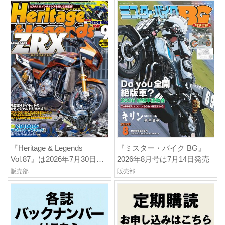
『Heritage & Legends
『ミスター・バイク BG』
Vol.87』は2026年7月30日発
2026年8月号は7月14日発売
売
販売部
販売部