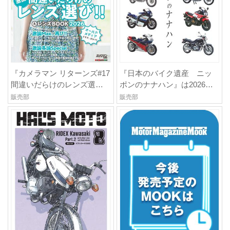
『カメラマン リターンズ#17
『日本のバイク遺産 ニッ
間違いだらけのレンズ選び!!
ポンのナナハン』は2026年7
& レンズBOOK 2026』は
月2日発売
販売部
販売部
2026年7月23日発売