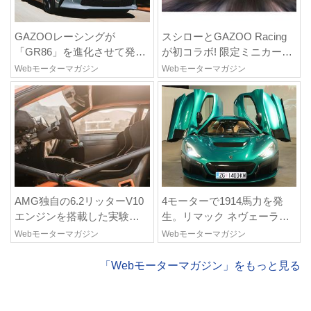
GAZOOレーシングが
スシローとGAZOO Racing
「GR86」を進化させて発
が初コラボ! 限定ミニカー付
売。「86」の系譜を受け継
き商品の他、富士スピード
Webモーターマガジン
Webモーターマガジン
いで魅力を強化
ウェイのイベント体験があ
たる抽選企画などを展開
AMG独自の6.2リッターV10
4モーターで1914馬力を発
エンジンを搭載した実験車
生。リマック ネヴェーラは
両!? ひっそり生き残ってい
クロアチア発のハイパー
Webモーターマガジン
Webモーターマガジン
た「CLK DTM AMG P900 プ
BEV【スーパーカークロニ
ロトタイプ」とは
クル・完全版/115】
「Webモーターマガジン」をもっと見る