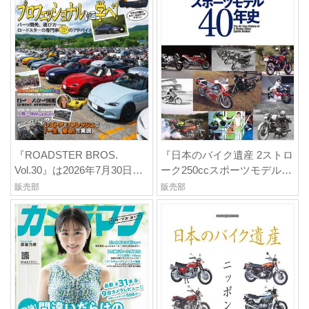
『ROADSTER BROS.
『日本のバイク遺産 2ストロ
Vol.30』は2026年7月30日発
ーク250ccスポーツモデル40
売
年史』は2026年7月30日発売
販売部
販売部