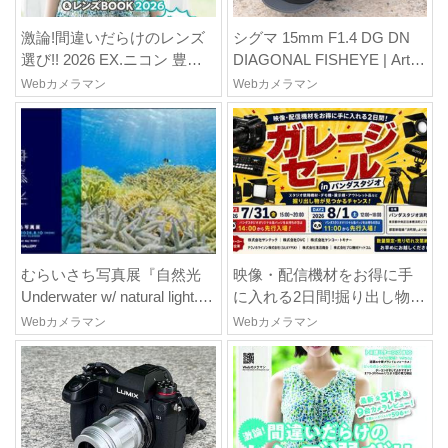
激論!間違いだらけのレンズ
シグマ 15mm F1.4 DG DN
選び!! 2026 EX.ニコン 豊田
DIAGONAL FISHEYE | Art
慶記×桃井一至×山田久美夫×
はどんなレンズ? プロカメラ
Webカメラマン
Webカメラマン
井上雅行(発言ナシ)
マンが実写して解説
むらいさち写真展『自然光
映像・配信機材をお得に手
Underwater w/ natural light.』
に入れる2日間!掘り出し物大
は7月30日(木)~8月10日(月)
放出! ガレージセール in パン
Webカメラマン
Webカメラマン
にOMシステムギャラリー
ダスタジオ(東京・中央区) 7
(東京・新宿)で開催!
月31日~8月1日