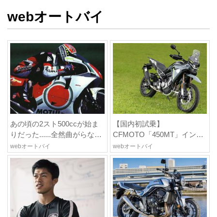
webオートバイ
あの頃の2スト500ccが始ま
【国内初試乗】
りだった......全然曲がらない
CFMOTO「450MT」インプ
NSR500、軽快だがピーキー
レ|素直で扱いやすくバラン
webオートバイ
webオートバイ
だったRGV-Γ500【ノブ青木
スに優れたミドルアドベン
のA.M.R. (アオキマニアック
チャー!
レーシング) Vol.1】