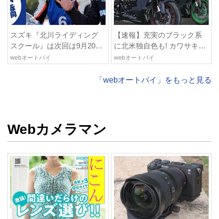
スズキ『北川ライディング
【速報】充実のブラック系
スクール』は次回は9月20日
に北米独自色も! カワサキ4
(日)に愛知県・豊橋で開催!
気筒スーパースポーツ「ニ
webオートバイ
webオートバイ
愛車と安全に楽しく走ろう!
ンジャZX-6R」の2027年モ
【スズキのバイク! のイベン
デルを発表、2気筒ニンジャ
「webオートバイ」をもっと見る
トニュース】
も出たよ【海外】
Webカメラマン