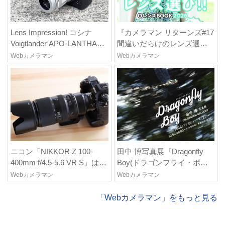
Lens Impression! コシナ
『カメラマン リターンズ#17
Voigtlander APO-LANTHAR
間違いだらけのレンズ選び!!
90mm F4.0 Close Focus VM
& レンズBOOK 2026』は
Webカメラマン
Webカメラマン
●実勢価格: 12万1000円(税
2026年7月23日発売!!!!
込) ●マウント:ベッサM
●photo&text:豊田慶記
ニコン「NIKKOR Z 100-
田中 博写真展『Dragonfly
400mm f/4.5-5.6 VR S」はど
Boy(ドラゴンフライ・ボー
んなレンズ? プロカメラマン
イ)』は7月16日(木)~7月27日
Webカメラマン
Webカメラマン
が実写してレビュー
(月)にOMシステムギャラリ
ー(東京・新宿)で開催!
「Webカメラマン」をもっと見る