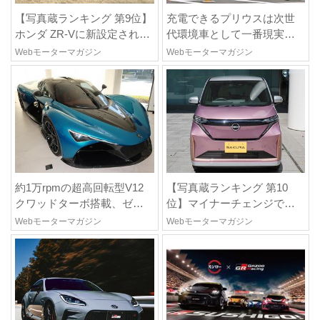
【写真蔵ランキング 第9位】
充電できるプリウスは次世
ホンダ ZR-Vに新設定され
代環境車として一番現実的
た、2モデルの特別仕様車
な解答か。BEVへのトヨタ
Webモーターマガジン
Webモーターマガジン
「クロスツーリング」と
の挑戦だったプリウス
「ブラックスタイル」
PHV【10年ひと昔の新車】
約1万rpmの超高回転型V12
【写真蔵ランキング 第10
クワッドターボ搭載、ゼン
位】マイナーチェンジでエ
ヴォ オーロラは100台限定、
クステリアを刷新、使い勝
Webモーターマガジン
Webモーターマガジン
デンマーク発のハイパーカ
手も向上した「日産 サク
ー【スーパーカークロニク
ラ」
ル・完全版/116】