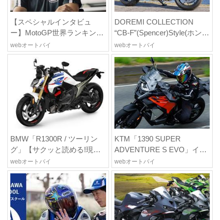
【スペシャルインタビュ
DOREMI COLLECTION
ー】MotoGP世界ランキング
“CB-F”(Spencer)Style(ホンダ
2位でも「理想には程遠い」
CB1000F)空冷CBの記憶を現
webオートバイ
webオートバイ
──小椋 藍が今日も走り続け
代のFで再構築する“CB-F
る理由
Style”【Heritage&Legends】
BMW「R1300R / ツーリン
KTM「1390 SUPER
グ」【サクッと読める!現行
ADVENTURE S EVO」イン
輸入バイク図鑑】
プレ|新世代プレミアムツア
webオートバイ
webオートバイ
ラーに相応しい最新技術を
フルに投入