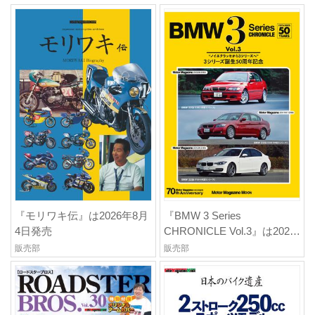
『モリワキ伝』は2026年8月
『BMW 3 Series
4日発売
CHRONICLE Vol.3』は2026
年7月31日発売
販売部
販売部