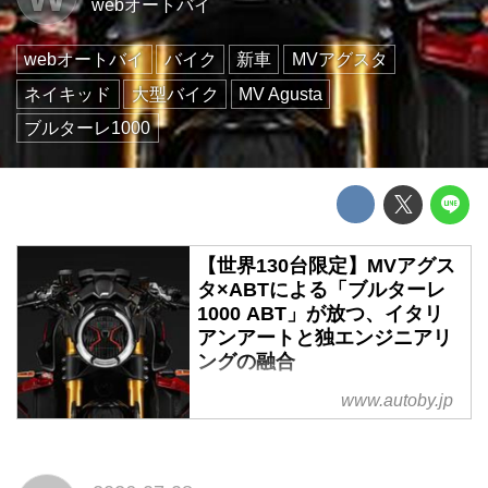
webオートバイ
webオートバイ
バイク
新車
MVアグスタ
ネイキッド
大型バイク
MV Agusta
ブルターレ1000
【世界130台限定】MVアグス
タ×ABTによる「ブルターレ
1000 ABT」が放つ、イタリ
アンアートと独エンジニアリ
ングの融合
イタリアの至宝MVアグスタが、
www.autoby.jp
ドイツの名門ABT(アプト)と電撃
提携した。ABT創業130周年を祝
う「ブルターレ1000 ABT」は、