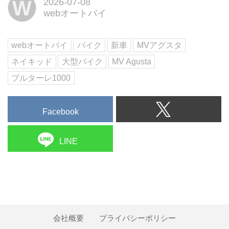
W
2026-07-08
世界限定わずか130台の超希少モ
webオートバイ
デルだ。最高出力208HPの暴力的
なパワーに、四輪の空力技術を注
入。イタリアの芸術性とドイツの
webオートバイ
バイク
新車
MVアグスタ
精密工学が火花を散...
ネイキッド
大型バイク
MV Agusta
ブルターレ1000
Facebook
LINE
会社概要
プライバシーポリシー