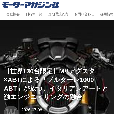
会社概要
刊行物一覧
定期購読案内
お問い合わせ
採用情報
【世界130台限定】MVアグスタ
×ABTによる「ブルターレ1000
ABT」が放つ、イタリアンアートと
独エンジニアリングの融合
W
2026-07-08