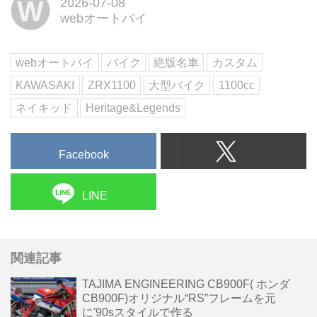
W
2026-07-08
編集部
webオートバイ
handl-mag.com
これぞカスタムと言える独自性を
得て走りも上々に
webオートバイ
バイク
絶版名車
カスタム
足まわりに注目すべきか、排気系
KAWASAKI
ZRX1100
大型バイク
1100cc
含めた動力系から説明するべき
か、ベースモデルについて話すべ
ネイキッド
Heritage&Legends
きか......。...
Facebook
LINE
関連記事
TAJIMA ENGINEERING CB900F( ホンダ
CB900F)オリジナル“RS”フレームを元
に'90sスタイルで作る