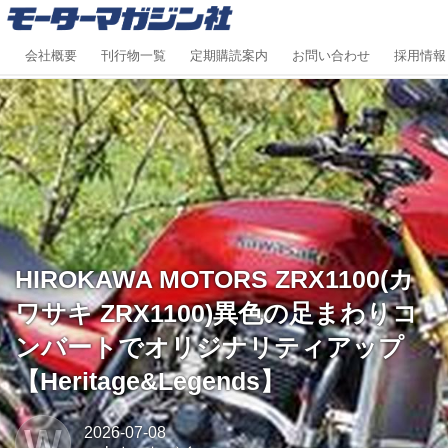
会社概要
刊行物一覧
定期購読案内
お問い合わせ
採用情報
HIROKAWA MOTORS ZRX1100(カ
ワサキ ZRX1100)異色の足まわりコ
ンバートでオリジナリティアップ
【Heritage&Legends】
W
2026-07-08