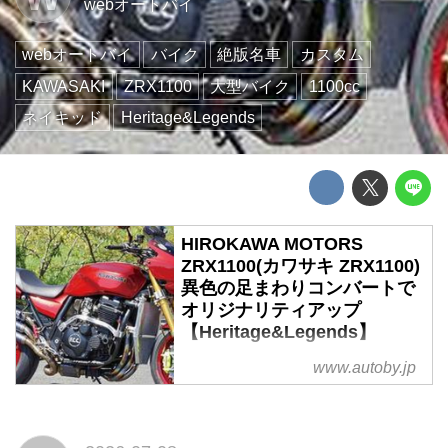
webオートバイ
webオートバイ
バイク
絶版名車
カスタム
KAWASAKI
ZRX1100
大型バイク
1100cc
ネイキッド
Heritage&Legends
HIROKAWA MOTORS
ZRX1100(カワサキ ZRX1100)
異色の足まわりコンバートで
オリジナリティアップ
【Heritage&Legends】
ヘリテイジ&レジェンズ 公式サイ
www.autoby.jp
ト
▶▶▶カスタムとメンテナンスの
ことならヘリテイジ&レジェンズ