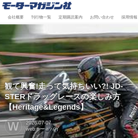
会社概要
刊行物一覧
定期購読案内
お問い合わせ
採用情報
観て興奮!走って気持ちいい?! JD-
STERドラッグレースの楽しみ方
【Heritage&Legends】
W
2026-07-07
webオートバイ