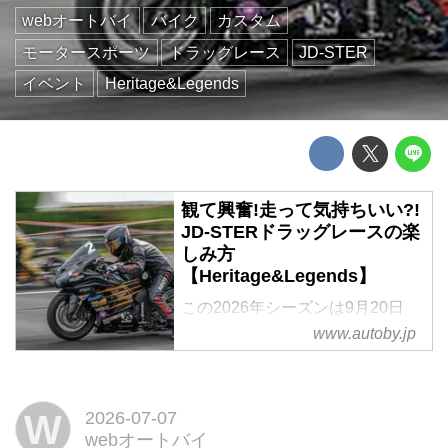
webオートバイ
バイク
カスタム
モータースポーツ
ドラッグレース
JD-STER
イベント
Heritage&Legends
観て興奮!走って気持ちいい?!
JD-STERドラッグレースの楽
しみ方
【Heritage&Legends】
この2026年シーズンは9月20日
(日)に第1戦を開くことになった、
www.autoby.jp
国内最大のドラッグレースイベン
トがJD-STERドラッグレースシ
リーズ。改めてその魅力を伝えよ
W
2026-07-07
うというのがこの企画。多様に広
webオートバイ
がる2輪モーター スポーツの中で