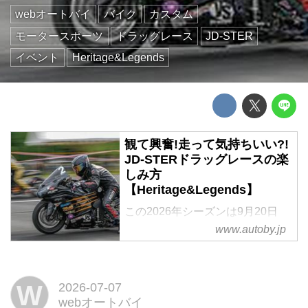
webオートバイ
バイク
カスタム
モータースポーツ
ドラッグレース
JD-STER
イベント
Heritage&Legends
観て興奮!走って気持ちいい?!
JD-STERドラッグレースの楽
しみ方
【Heritage&Legends】
この2026年シーズンは9月20日
(日)に第1戦を開くことになった、
www.autoby.jp
国内最大のドラッグレースイベン
トがJD-STERドラッグレースシ
リーズ。改めてその魅力を伝えよ
W
2026-07-07
うというのがこの企画。多様に広
webオートバイ
がる2輪モーター スポーツの中で