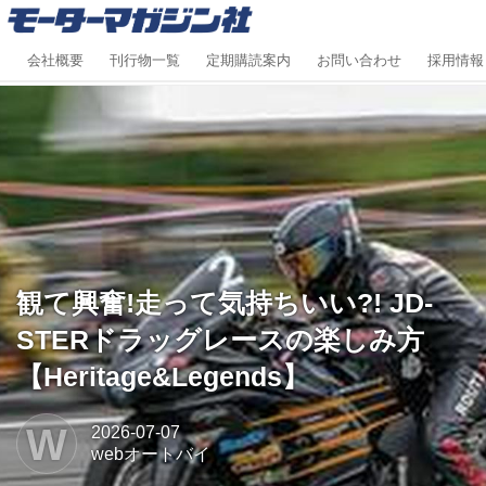
会社概要
刊行物一覧
定期購読案内
お問い合わせ
採用情報
観て興奮!走って気持ちいい?! JD-
STERドラッグレースの楽しみ方
【Heritage&Legends】
W
2026-07-07
webオートバイ