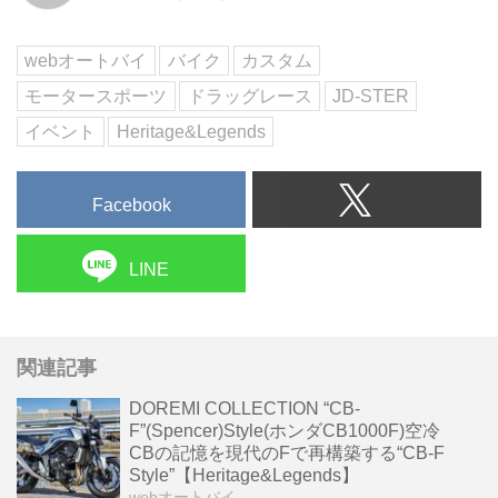
も老若男女、バイクのチューニン
グ度合い、そして排気量の...
webオートバイ
バイク
カスタム
モータースポーツ
ドラッグレース
JD-STER
イベント
Heritage&Legends
Facebook
LINE
関連記事
DOREMI COLLECTION “CB-
F”(Spencer)Style(ホンダCB1000F)空冷
CBの記憶を現代のFで再構築する“CB-F
Style”【Heritage&Legends】
webオートバイ