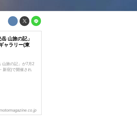
光岳 山旅の記」
ムギャラリー(東
 山旅の記」が7月2
京・新宿)で開催され
otormagazine.co.jp