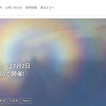
内
お問い合わせ
採用情報
書店さまへ
」は7月2日
宿)で開催!
真展
写真家
News