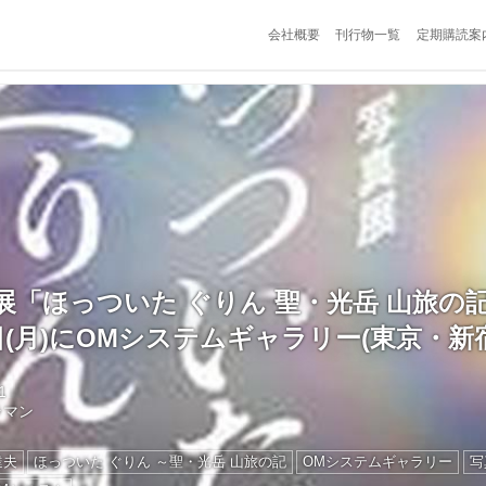
会社概要
刊行物一覧
定期購読案
展「ほっついた ぐりん 聖・光岳 山旅の記
13日(月)にOMシステムギャラリー(東京・新
1
ラマン
達夫
ほっついた ぐりん ～聖・光岳 山旅の記
OMシステムギャラリー
写