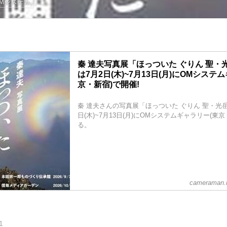
Mシステム
秦 達夫写真展「ほっついた ぐりん 聖・
は7月2日(木)~7月13日(月)にOMシステ
京・新宿)で開催!
秦 達夫さんの写真展「ほっついた ぐりん 聖・光岳
日(木)~7月13日(月)にOMシステムギャラリー(東
る。
cameraman.m
1