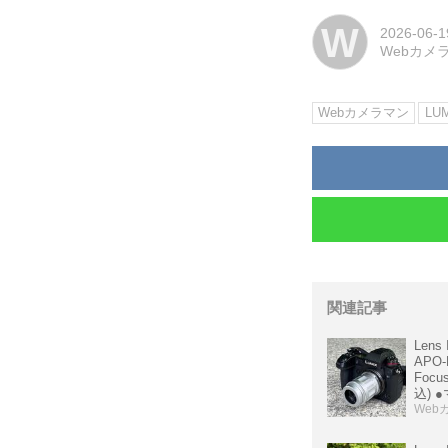
W
2026-06-1
Webカメ
Webカメラマン
LU
関連記事
Lens 
APO-
Focu
込) ●
豊田
Web