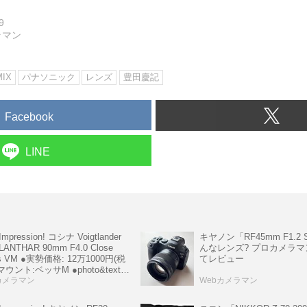
9
ラマン
MIX
パナソニック
レンズ
豊田慶記
Facebook
LINE
Impression! コシナ Voigtlander
キヤノン「RF45mm F1.2
LANTHAR 90mm F4.0 Close
んなレンズ? プロカメラ
s VM ●実勢価格: 12万1000円(税
てレビュー
マウント:ベッサM ●photo&text:
慶記
カメラマン
Webカメラマン