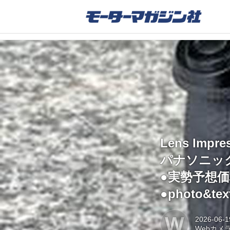
Lens Impre
パナソニック L
●実勢予想価格
●photo&t
W
2026-06-1
Webカメ