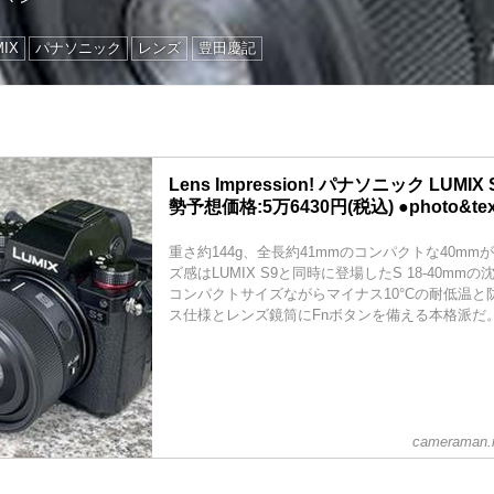
MIX
パナソニック
レンズ
豊田慶記
Lens Impression! パナソニック LUMIX 
勢予想価格:5万6430円(税込) ●photo&t
重さ約144g、全長約41mmのコンパクトな40m
ズ感はLUMIX S9と同時に登場したS 18-40m
コンパクトサイズながらマイナス10°Cの耐低温と
ス仕様とレンズ鏡筒にFnボタンを備える本格派だ
cameraman.m