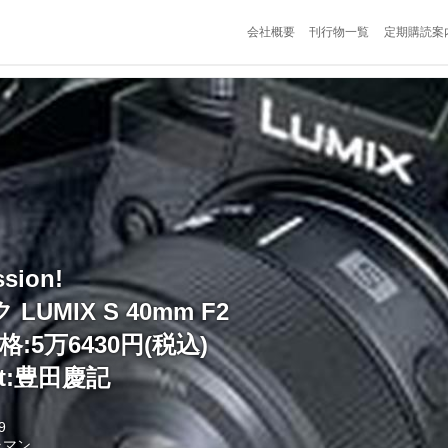
会社概要
刊行物一覧
定期購読案
ssion!
UMIX S 40mm F2
:5万6430円(税込)
ext:豊田慶記
9
ラマン