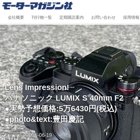
会社概要
刊行物一覧
定期購読案内
お問い合わせ
採用情報
Lens Impression!
パナソニック LUMIX S 40mm F2
●実勢予想価格:5万6430円(税込)
●photo&text:豊田慶記
W
2026-06-19