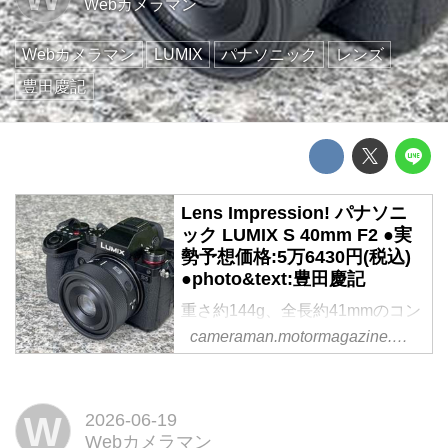
Webカメラマン
Webカメラマン
LUMIX
パナソニック
レンズ
豊田慶記
Lens Impression! パナソニ
ック LUMIX S 40mm F2 ●実
勢予想価格:5万6430円(税込)
●photo&text:豊田慶記
重さ約144g、全長約41mmのコン
パクトな40mmが登場した。この
cameraman.motormagazine.co.jp
サイズ感はLUMIX S9と同時に登
場したS 18-40mmの沈胴状態とほ
ぼ同じ。コンパクトサイズながら
W
2026-06-19
マイナス10°Cの耐低温と防塵・
Webカメラマン