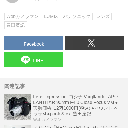
防滴のタフネス仕様とレンズ鏡筒
にFnボタンを備える本格派だ。
Webカメラマン
LUMIX
パナソニック
レンズ
豊田慶記
Facebook
LINE
関連記事
Lens Impression! コシナ Voigtlander APO-
LANTHAR 90mm F4.0 Close Focus VM ●
実勢価格: 12万1000円(税込) ●マウント:ベ
ッサM ●photo&text:豊田慶記
Webカメラマン
キヤノン「RF45mm F1.2 STM」はどんな