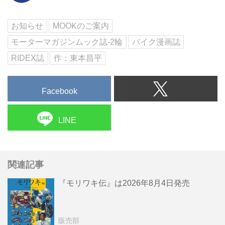
お知らせ
MOOKのご案内
モーターマガジンムック誌-2輪
バイク漫画誌
RIDEX誌
作：東本昌平
Facebook
LINE
関連記事
『モリワキ伝』は2026年8月4日発売
販売部