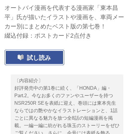
オートバイ漫画を代表する漫画家「東本昌
平」氏が描いたイラストや漫画を、車両メー
カー別にまとめたベスト版の第七巻！
綴込付録：ポストカード2点付き
試し読み
〔内容紹介〕
好評発売中の第1巻に続く、「HONDA」編・
Part.2。今なお多くのファンやユーザーを持つ
NSR250R SEを表紙に迎え、巻頭には東本先生
ならではの艶やかなイラストレーションと、1話
ごとに異なる魅力を放つ全8話の短編漫画を掲
載。一編一編に紡がれる珠玉のストーリーをぜひ
ご覧ください。さらに、今号には表紙を飾る