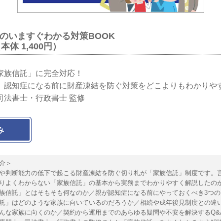
のいますぐわかる対策BOOK
（本体 1,400円）
家族信託」に完全対応！
、認知症になる前に財産凍結を防ぐ対策をどこよりもわかりや
司法書士・行政書士 監修
み
介＞
判断能力の低下で起こる財産凍結を防ぐ切り札が「家族信託」制度です。
りよくわからない「家族信託」の基本から実務までわかりやすく解説したの
族信託」とはそもそも何なのか／親が認知症になる前にやっておくべき3つの
託」はどのような家族に向いているのだろうか／相続や成年後見制度との違
んな家族に向くのか／契約から運用までのあらゆる疑問や不安を解決するQ&