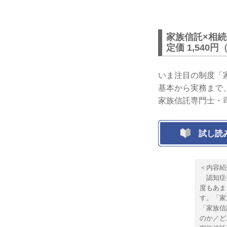
家族信託×相続
定価 1,540円
いま注目の制度「
基本から実務まで
家族信託専門士・
試し読
＜内容紹
認知症や
度もあま
す。「家
「家族信
のか／ど