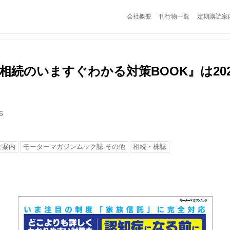
会社概要
刊行物一覧
定期購読案
相続のいますぐわかる対策BOOK』は202
6
ご案内
モーターマガジンムック誌-その他
相続・株誌