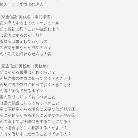
督人」と「受益者代理人」
章：家族信託 実践編〈事前準備〉
託を導入するまでのスケジュール
託で最初に行うことを確認しよう
は家族にするのが一般的
る財産は限定して行うもの
の役割を担うかが成功のカギ
約の期間と終わらせ方も大切
章：家族信託 実践編〈実務編〉
託にかかる費用はどれくらい？
託契約書の作成に知っておくべきこと①
託契約書の作成に知っておくべきこと②
約書の実例で見るポイント
書の作成に知っておくべきこと
口座の開設に知っておくべきこと
産に不動産がある場合に必要な信託登記①
産に不動産がある場合に必要な信託登記②
託の運用では実際何をすることになる？
たい場合はどこに相談するのがよい？
の力を借りずに進めることはできるの？