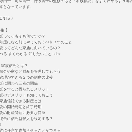
専門士、司法書士、行政書士の監修のもと「家族信託」をよくわかるよう解
本となっています。
ENTS 》
集 】
託ってそもそも何ですか？
知症になる前にやっておくべき３つのこと
託ってどんな家族に向いているの？
る すぐわかる 知りたいことindex
章：家族信託とは？
預金や家など財産を管理してもらう
管理ができる２つの制度の比較
託に関わる三者の関係
託をすると得られるメリット
託のデメリットも知っておこう
家族信託できる財産とは
託の開始時期と終了時期
託の財産管理に必要な口座
場合に信託監督人を設定する？
》
約に任意で参加させることができる