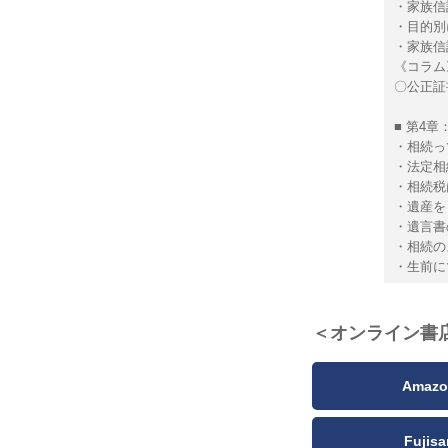
・家族信
・目的別
・家族信
《コラム
〇公正証
■ 第4
・相続っ
・法定相
・相続税
・遺産を
・遺言書
・相続の
・生前に
＜オンライン書
Amazo
Fujisa