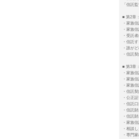
「信託監
■ 第2
・家族信
・家族信
・受託者
・信託す
・誰がど
・信託契
■ 第3
・家族信
・家族信
・家族信
・信託契
・公正証
・信託口
・信託財
・信託財
・家族信
・相談し
・専門家