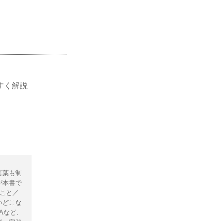
すく解説
言葉も制
が本書で
こと／
いどこな
Aなど、