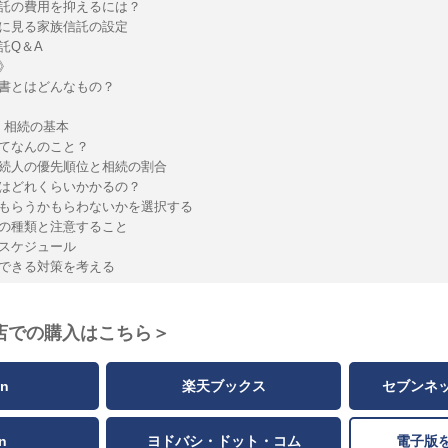
託の費用を抑えるには？
に見る家族信託の設定
託Q＆A
》
書とはどんなもの？
章：相続の基本
てなんのこと？
続人の優先順位と相続の割合
はどれくらいかかるの？
もらうかもらわないかを選択する
の種類と注意すること
スケジュール
できる対策を考える
店での購入はこちら＞
n
楽天ブックス
セブンネ
n
ヨドバシ・ドット・コム
電子版