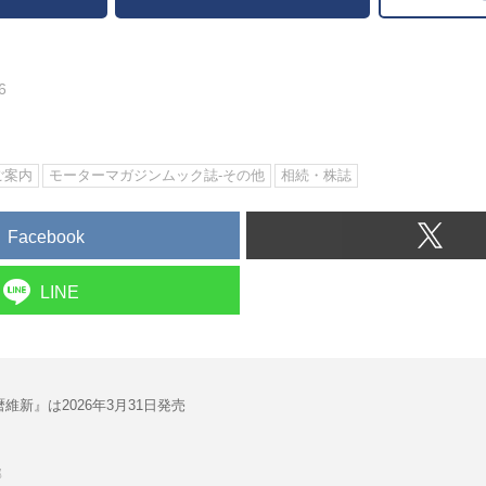
6
ご案内
モーターマガジンムック誌-その他
相続・株誌
Facebook
LINE
維新』は2026年3月31日発売
部