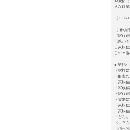
家族信託
的な対策
《 CONT
【 巻頭特
〇家族信
〇親が認
〇家族信
〇すぐ飛べ
■ 第1
・家族に
・財産の
・家族信
・家族信
・家族信
・実際に
・家族信
・家族信
・どんな
《コラム
〇信託契