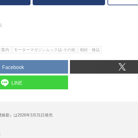
6
ご案内
モーターマガジンムック誌-その他
相続・株誌
Facebook
LINE
維新』は2026年3月31日発売
部