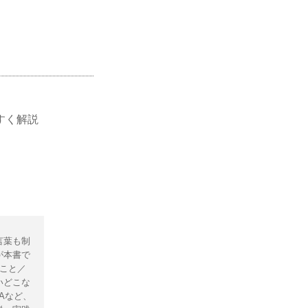
すく解説
言葉も制
が本書で
こと／
いどこな
Aなど、