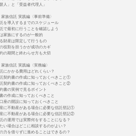
督人」と「受益者代理人」
章：家族信託 実践編〈事前準備〉
託を導入するまでのスケジュール
託で最初に行うことを確認しよう
は家族にするのが一般的
る財産は限定して行うもの
の役割を担うかが成功のカギ
約の期間と終わらせ方も大切
章：家族信託 実践編〈実務編〉
託にかかる費用はどれくらい？
託契約書の作成に知っておくべきこと①
託契約書の作成に知っておくべきこと②
約書の実例で見るポイント
書の作成に知っておくべきこと
口座の開設に知っておくべきこと
産に不動産がある場合に必要な信託登記①
産に不動産がある場合に必要な信託登記②
託の運用では実際何をすることになる？
たい場合はどこに相談するのがよい？
の力を借りずに進めることはできるの？