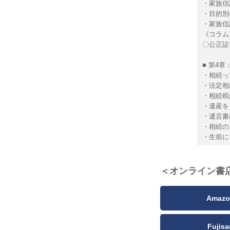
・家族信
・目的別
・家族信
《コラム
〇公正証
■ 第4
・相続っ
・法定相
・相続税
・遺産を
・遺言書
・相続の
・生前に
＜オンライン書
Amazo
Fujisa