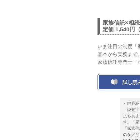
家族信託×相続
定価 1,540円
いま注目の制度「
基本から実務まで
家族信託専門士・
試し読
＜内容紹
認知症や
度もあま
す。「家
「家族信
のか／ど