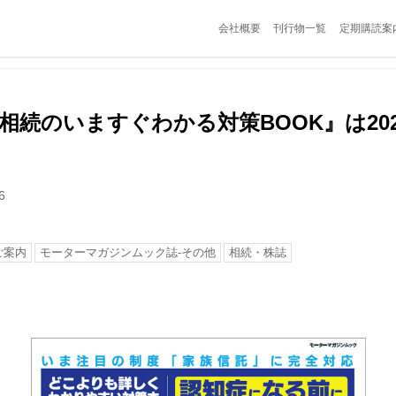
会社概要
刊行物一覧
定期購読案
相続のいますぐわかる対策BOOK』は202
6
ご案内
モーターマガジンムック誌-その他
相続・株誌