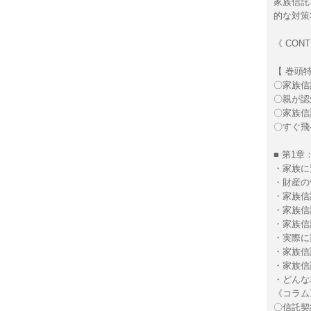
家族信託
的な対策
《 CONT
【 巻頭特
〇家族信
〇親が認
〇家族信
〇すぐ飛べ
■ 第1
・家族に
・財産の
・家族信
・家族信
・家族信
・実際に
・家族信
・家族信
・どんな
《コラム
〇信託契