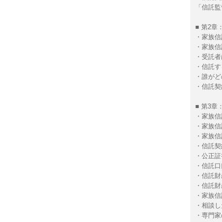
「信託監
■ 第2
・家族信
・家族信
・受託者
・信託す
・誰がど
・信託契
■ 第3
・家族信
・家族信
・家族信
・信託契
・公正証
・信託口
・信託財
・信託財
・家族信
・相談し
・専門家