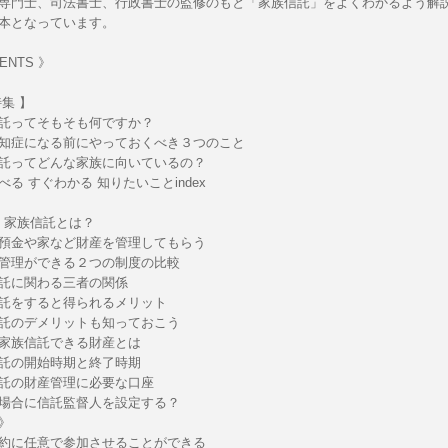
専門士、司法書士、行政書士の監修のもと「家族信託」をよくわかるよう解
本となっています。
ENTS 》
集 】
託ってそもそも何ですか？
知症になる前にやっておくべき３つのこと
託ってどんな家族に向いているの？
る すぐわかる 知りたいことindex
章：家族信託とは？
預金や家など財産を管理してもらう
管理ができる２つの制度の比較
託に関わる三者の関係
託をすると得られるメリット
託のデメリットも知っておこう
家族信託できる財産とは
託の開始時期と終了時期
託の財産管理に必要な口座
場合に信託監督人を設定する？
》
約に任意で参加させることができる