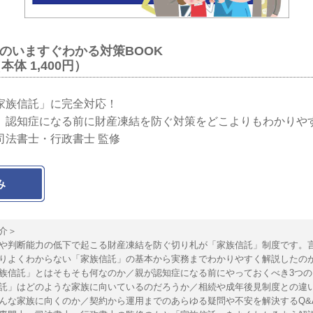
のいますぐわかる対策BOOK
（本体 1,400円）
家族信託」に完全対応！
、認知症になる前に財産凍結を防ぐ対策をどこよりもわかりや
司法書士・行政書士 監修
み
介＞
判断能力の低下で起こる財産凍結を防ぐ切り札が「家族信託」制度です。
りよくわからない「家族信託」の基本から実務までわかりやすく解説したの
族信託」とはそもそも何なのか／親が認知症になる前にやっておくべき3つの
託」はどのような家族に向いているのだろうか／相続や成年後見制度との違
んな家族に向くのか／契約から運用までのあらゆる疑問や不安を解決するQ&