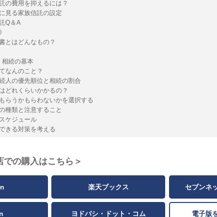
託の費用を抑えるには？
に見る家族信託の設定
託Q＆A
》
書とはどんなもの？
章：相続の基本
てなんのこと？
続人の優先順位と相続の割合
はどれくらいかかるの？
もらうかもらわないかを選択する
の種類と注意すること
スケジュール
できる対策を考える
店での購入はこちら＞
n
楽天ブックス
セブンネ
n
ヨドバシ・ドット・コム
電子版