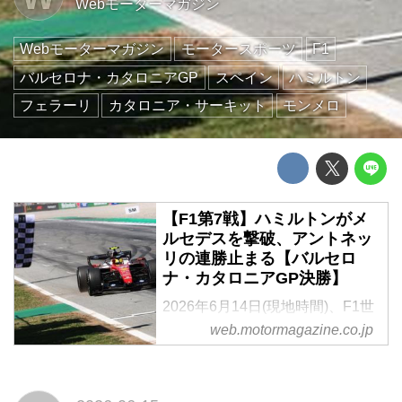
Webモーターマガジン
Webモーターマガジン
モータースポーツ
F1
バルセロナ・カタロニアGP
スペイン
ハミルトン
フェラーリ
カタロニア・サーキット
モンメロ
【F1第7戦】ハミルトンがメ
ルセデスを撃破、アントネッ
リの連勝止まる【バルセロ
ナ・カタロニアGP決勝】
2026年6月14日(現地時間)、F1世
界選手権第7戦バルセロナ・カタ
web.motormagazine.co.jp
ロニアGPがバルセロナ郊外モン
メロのカタロニア・サーキットで
開催され、フェラーリのルイス・