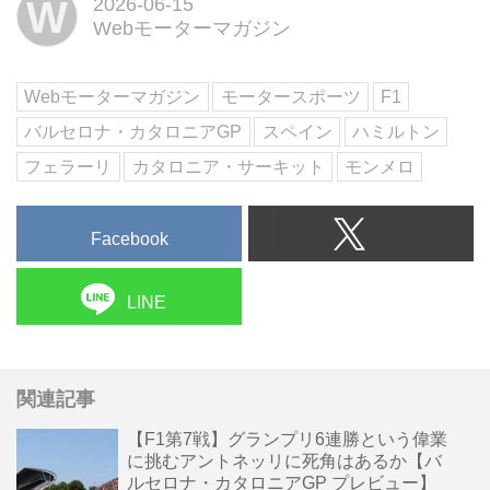
W
2026-06-15
ハミルトンが優勝。2位にはメル
Webモーターマガジン
セデスのジョージ・ラッセル、3
位にはマクラーレンのランド・ノ
リスが入り、1968年アメリ...
Webモーターマガジン
モータースポーツ
F1
バルセロナ・カタロニアGP
スペイン
ハミルトン
フェラーリ
カタロニア・サーキット
モンメロ
Facebook
LINE
関連記事
【F1第7戦】グランプリ6連勝という偉業
に挑むアントネッリに死角はあるか【バ
ルセロナ・カタロニアGP プレビュー】