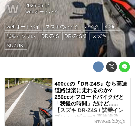
W
2026-06-14
webオートバイ
webオートバイ
スズキのバイク
バイク
400cc
試乗インプレ
DR-Z4S
DR-Z4SM
スズキ
SUZUKI
400ccの『DR-Z4S』なら高速
道路は楽に走れるのか?
250ccオフロードバイクだと
「我慢の時間」だけど......
【スズキ DR-Z4S / 試乗イン
プレ・レビュー2 高速道路
www.autoby.jp
編】
はじめて公道で乗る400ccオフロ