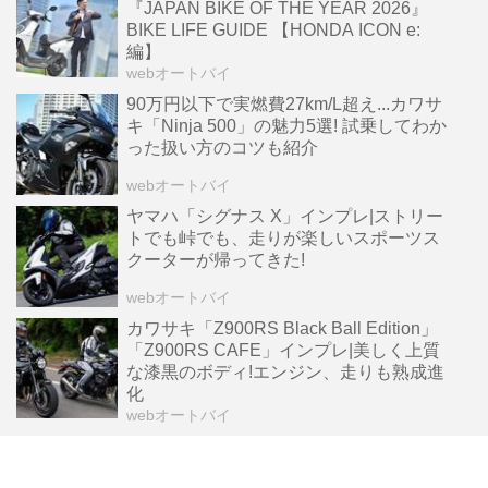
『JAPAN BIKE OF THE YEAR 2026』
BIKE LIFE GUIDE 【HONDA ICON e:
編】
webオートバイ
90万円以下で実燃費27km/L超え...カワサ
キ「Ninja 500」の魅力5選! 試乗してわか
った扱い方のコツも紹介
webオートバイ
ヤマハ「シグナス X」インプレ|ストリー
トでも峠でも、走りが楽しいスポーツス
クーターが帰ってきた!
webオートバイ
カワサキ「Z900RS Black Ball Edition」
「Z900RS CAFE」インプレ|美しく上質
な漆黒のボディ!エンジン、走りも熟成進
化
webオートバイ