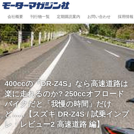
会社概要
刊行物一覧
定期購読案内
お問い合わせ
採用情報
400ccの『DR-Z4S』なら高速道路は
楽に走れるのか? 250ccオフロード
バイクだと「我慢の時間」だけ
ど......【スズキ DR-Z4S / 試乗インプ
レ・レビュー2 高速道路 編】